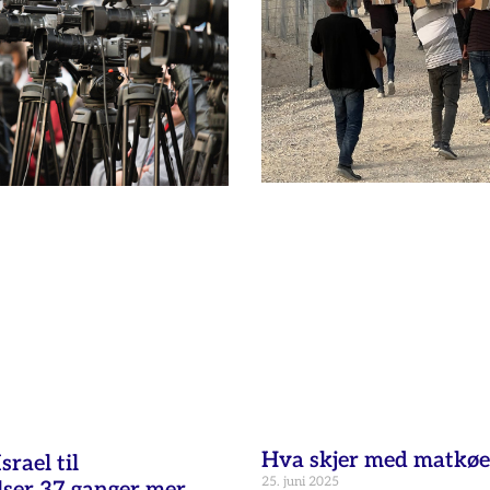
Hva skjer med matkøe
rael til
25. juni 2025
lser 37 ganger mer