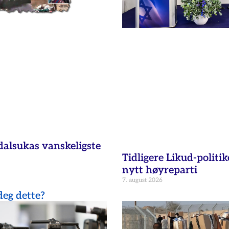
dalsukas vanskeligste
Tidligere Likud-politik
nytt høyreparti
7. august 2026
eg dette?