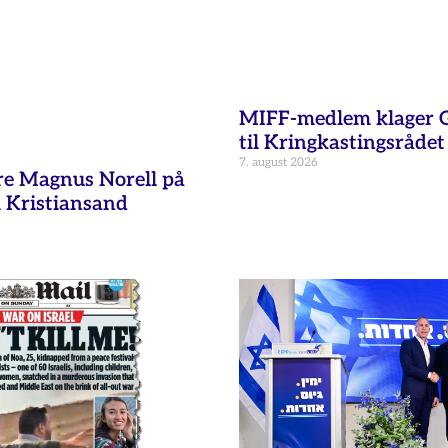
MIFF-medlem klager G
til Kringkastingsrådet
7. august 2026
re Magnus Norell på
 Kristiansand