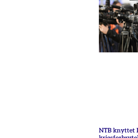
NTB knyttet Is
krigsforbryte