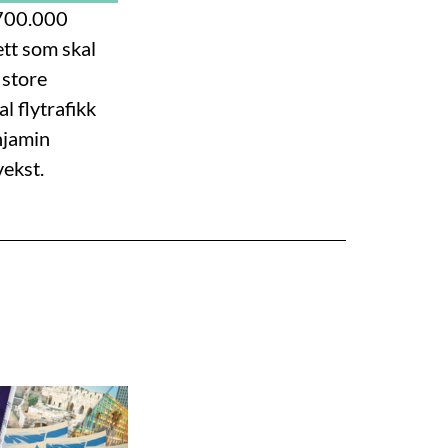
 700.000
ett som skal
 store
l flytrafikk
njamin
ekst.