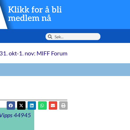
Klikk for å bli
medlem nå
31. okt-1. nov: MIFF Forum
t Vipps 44945