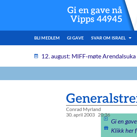
Gi en gave nå
Vipps 44945
BLI MEDLEM
GI GAVE
SVAR OM ISRAEL
12. august: MIFF-møte Arendalsuka
Generalstre
Conrad Myrland
30. april 2003
20:36
Gi en gave
Klikk her f