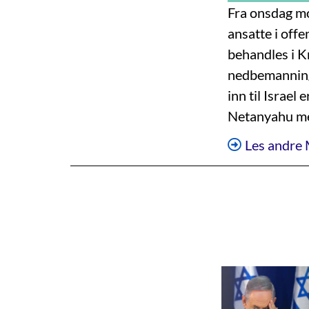
Fra onsdag m
ansatte i off
behandles i K
nedbemanninge
inn til Israe
Netanyahu me
Les andre 