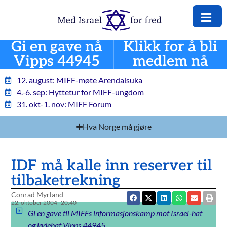
Gi en gave nå
Klikk for å bli
Vipps 44945
medlem nå
12. august: MIFF-møte Arendalsuka
4.-6. sep: Hyttetur for MIFF-ungdom
31. okt-1. nov: MIFF Forum
Hva Norge må gjøre
IDF må kalle inn reserver til
tilbaketrekning
Conrad Myrland
22. oktober 2004
20:40
Gi en gave til MIFFs informasjonskamp mot Israel-hat
og jødehat Vipps 44945