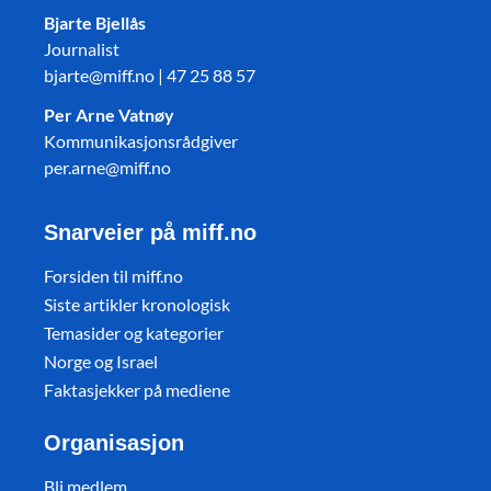
Bjarte Bjellås
Journalist
bjarte@miff.no | 47 25 88 57
Per Arne Vatnøy
Kommunikasjonsrådgiver
per.arne@miff.no
Snarveier på miff.no
Forsiden til miff.no
Siste artikler kronologisk
Temasider og kategorier
Norge og Israel
Faktasjekker på mediene
Organisasjon
Bli medlem