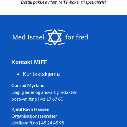
Bestill pakke av fem MIFF-bøker til spesialpris!
Kontakt MIFF
Kontaktskjema
Conrad Myrland
Daglig leder og ansvarlig redaktør
post@miff.no | 41 17 67 80
Kjetil Ravn Hansen
Organisasjonssekretær
kjetil@miff.no | 45 24 45 98