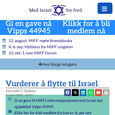
Gi en gave nå
Klikk for å bli
Vipps 44945
medlem nå
12. august: MIFF-møte Arendalsuka
4.-6. sep: Hyttetur for MIFF-ungdom
31. okt-1. nov: MIFF Forum
Hva Norge må gjøre
Vurderer å flytte til Israel
Kenneth O. Bakken
4. mars 2005
20:49
Gi en gave til MIFFs informasjonskamp mot Israel-hat
og jødehat Vipps 44945
Klikk her for å bli medlem fra kun kr. 4,- per uke