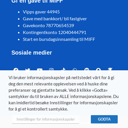
Gi en gave til MIFF
Vipps gaver 44945
Gave med bankkort/ bli fastgiver
Gavekonto 78770654539
Kontingentkonto 12040444791
Start en bursdagsinnsamling til MIFF
Sosiale medier
Vi bruker informasjonskapsler på nettstedet vårt for å gi
deg den mest relevante opplevelsen ved å huske dine
Visit MIFF in other languages
preferanser og gjentatte besøk. Ved å klikke «Godta»
samtykker du til bruken av ALLE informasjonskapslene. Du
Svenska
–
Dansk
–
Deutsch
–
Íslenska
–
English
kan imidlertid besøke Innstillinger for informasjonskapsler
for å gi et kontrollert samtykke.
Innstillinger for informasjonskapsler
GODTA
© 2026 Med Israel for fred