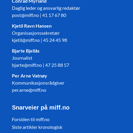
Conrad Myrland
Daglig leder og ansvarlig redaktør
post@miff.no | 41 17 67 80
Kjetil Ravn Hansen
Organisasjonssekretær
kjetil@miff.no | 45 24 45 98
Bjarte Bjellås
Journalist
bjarte@miff.no | 47 25 88 57
Per Arne Vatnøy
Kommunikasjonsrådgiver
per.arne@miff.no
Snarveier på miff.no
Forsiden til miff.no
Siste artikler kronologisk