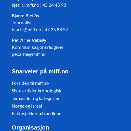
kjetil@miff.no | 45 24 45 98
Bjarte Bjellås
Journalist
bjarte@miff.no | 47 25 88 57
Per Arne Vatnøy
Kommunikasjonsrådgiver
per.arne@miff.no
Snarveier på miff.no
Forsiden til miff.no
Siste artikler kronologisk
Temasider og kategorier
Norge og Israel
Faktasjekker på mediene
Organisasjon