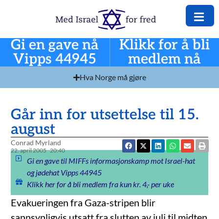
Gi en gave nå
Klikk for å bli
Vipps 44945
medlem nå
Hva Norge må gjøre
Går inn for utsettelse til 15.
august
Conrad Myrland
22. april 2005
20:40
Gi en gave til MIFFs informasjonskamp mot Israel-hat
og jødehat Vipps 44945
Klikk her for å bli medlem fra kun kr. 4,- per uke
Evakueringen fra Gaza-stripen blir
sannsynligvis utsatt fra slutten av juli til midten