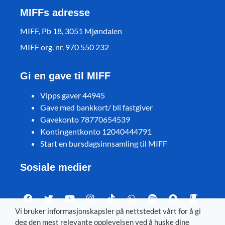
MIFFs adresse
MIFF, Pb 18, 3051 Mjøndalen
MIFF org. nr. 970 550 232
Gi en gave til MIFF
Vipps gaver 44945
Gave med bankkort/ bli fastgiver
Gavekonto 78770654539
Kontingentkonto 12040444791
Start en bursdagsinnsamling til MIFF
Sosiale medier
Vi bruker informasjonskapsler på nettstedet vårt for å gi
deg den mest relevante opplevelsen ved å huske dine