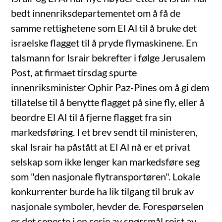
bedt innenriksdepartementet om å få de
samme rettighetene som El Al til å bruke det
israelske flagget til å pryde flymaskinene. En
talsmann for Israir bekrefter i følge Jerusalem
Post, at firmaet tirsdag spurte
innenriksminister Ophir Paz-Pines om å gi dem
tillatelse til å benytte flagget på sine fly, eller å
beordre El Al til å fjerne flagget fra sin
markedsføring. I et brev sendt til ministeren,
skal Israir ha påstått at El Al nå er et privat
selskap som ikke lenger kan markedsføre seg
som "den nasjonale flytransportøren". Lokale
konkurrenter burde ha lik tilgang til bruk av
nasjonale symboler, hevder de. Forespørselen
er det seneste i en serie av spørsmål reist av