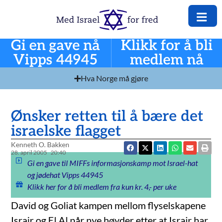
Gi en gave nå
Klikk for å bli
Vipps 44945
medlem nå
Hva Norge må gjøre
Ønsker retten til å bære det
israelske flagget
Kenneth O. Bakken
28. april 2005
20:40
Gi en gave til MIFFs informasjonskamp mot Israel-hat
og jødehat Vipps 44945
Klikk her for å bli medlem fra kun kr. 4,- per uke
David og Goliat kampen mellom flyselskapene
Israir og El Al når nye høyder etter at Israir har