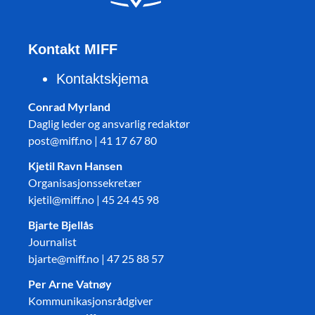
Kontakt MIFF
Kontaktskjema
Conrad Myrland
Daglig leder og ansvarlig redaktør
post@miff.no | 41 17 67 80
Kjetil Ravn Hansen
Organisasjonssekretær
kjetil@miff.no | 45 24 45 98
Bjarte Bjellås
Journalist
bjarte@miff.no | 47 25 88 57
Per Arne Vatnøy
Kommunikasjonsrådgiver