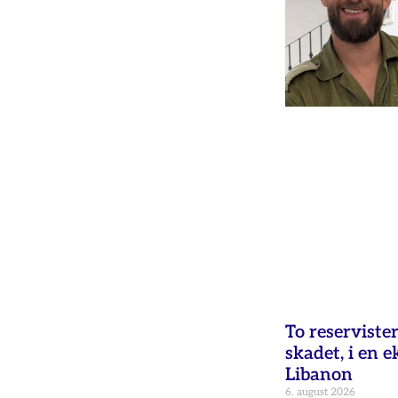
To reservister
skadet, i en e
Libanon
6. august 2026