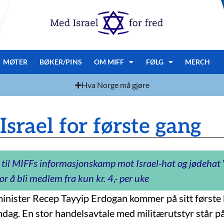
MØTER
BØKER/PINS
OM MIFF
FØLG
MERCH
Hva Norge må gjøre
srael for første gang
 til MIFFs informasjonskamp mot Israel-hat og jødeha
or å bli medlem fra kun kr. 4,- per uke
minister Recep Tayyip Erdogan kommer på sitt første 
dag. En stor handelsavtale med militærutstyr står p