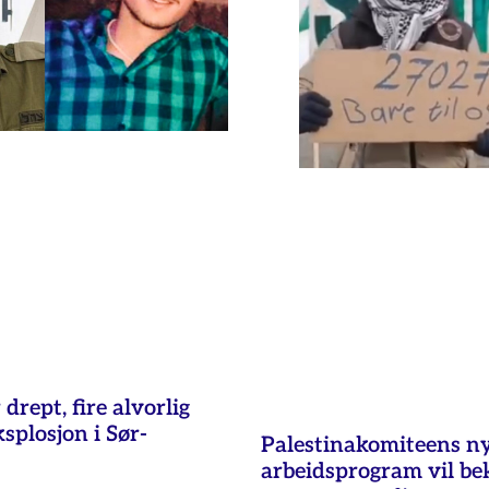
 drept, fire alvorlig
ksplosjon i Sør-
Palestinakomiteens n
arbeidsprogram vil b