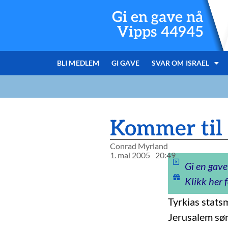
Gi en gave nå
Vipps 44945
BLI MEDLEM
GI GAVE
SVAR OM ISRAEL
Kommer til I
Conrad Myrland
1. mai 2005
20:49
Gi en gave
Klikk her f
Tyrkias stats
Jerusalem søn