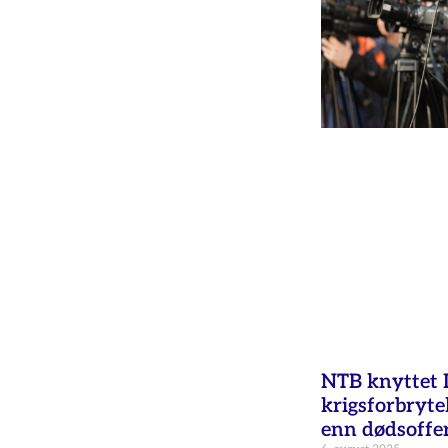
NTB knyttet Is
krigsforbryte
enn dødsoffer 