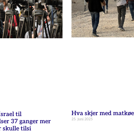
Hva skjer med matkøe
rael til
25. juni 2025
lser 37 ganger mer
skulle tilsi