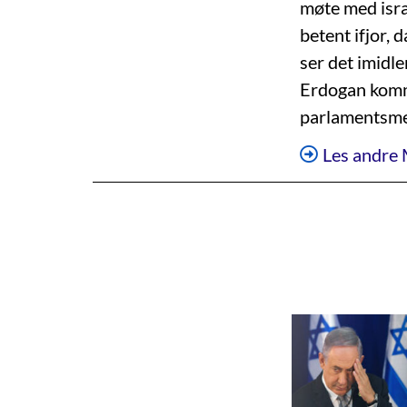
møte med isra
betent ifjor, 
ser det imidle
Erdogan kommer
parlamentsmed
Les andre 