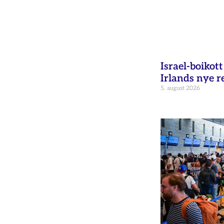
Israel-boikot
Irlands nye r
5. august 2026