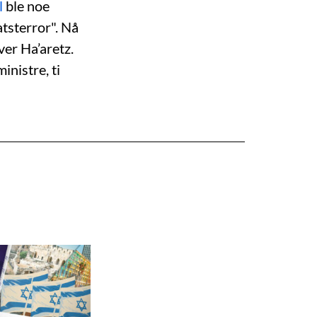
l
ble noe
atsterror". Nå
ver Ha’aretz.
inistre, ti