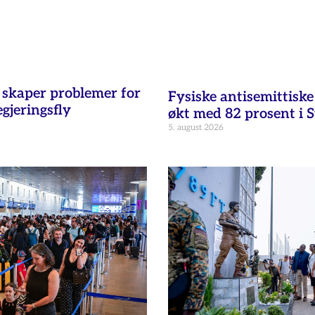
t skaper problemer for
Fysiske antisemittisk
egjeringsfly
økt med 82 prosent i 
5. august 2026