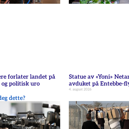
re forlater landet på
Statue av «Yoni» Net
 og politisk uro
avduket på Entebbe-fl
4. august 2026
eg dette?