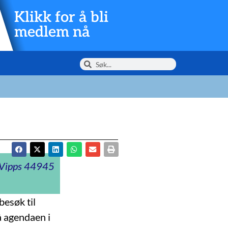
Klikk for å bli
medlem nå
t Vipps 44945
besøk til
å agendaen i