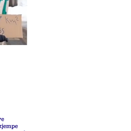
ye
ekjempe