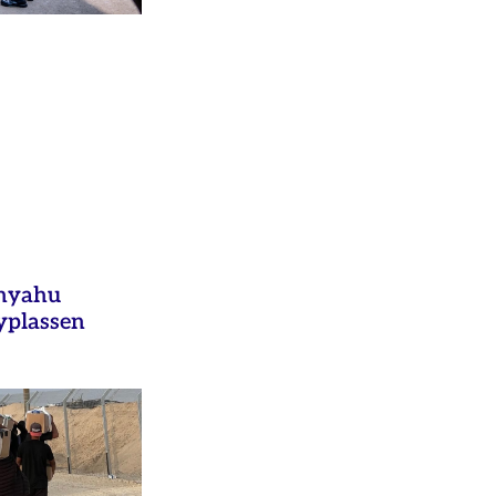
anyahu
yplassen