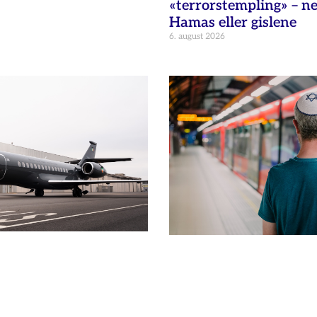
«terrorstempling» – n
Hamas eller gislene
6. august 2026