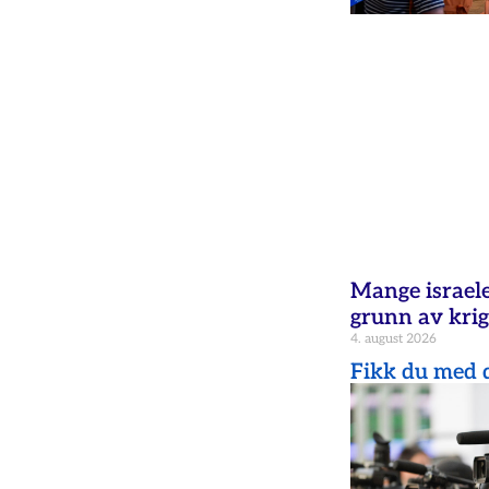
Mange israele
grunn av krig
4. august 2026
Fikk du med d