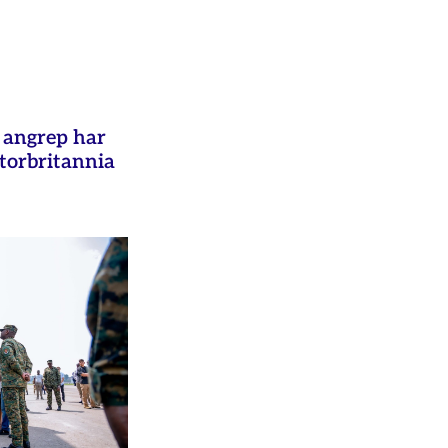
e angrep har
Storbritannia