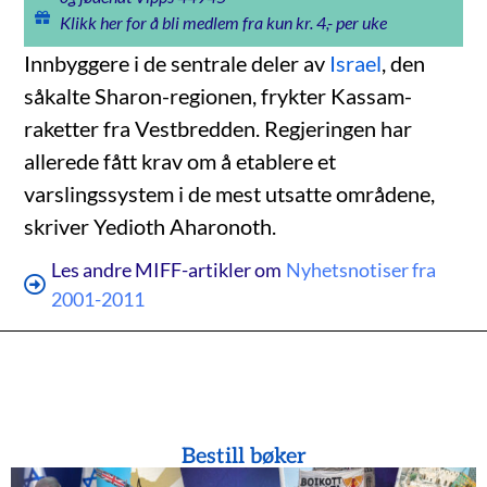
Klikk her for å bli medlem fra kun kr. 4,- per uke
Innbyggere i de sentrale deler av
Israel
, den
såkalte Sharon-regionen, frykter Kassam-
raketter fra Vestbredden. Regjeringen har
allerede fått krav om å etablere et
varslingssystem i de mest utsatte områdene,
skriver Yedioth Aharonoth.
Les andre MIFF-artikler om
Nyhetsnotiser fra
2001-2011
Bestill bøker