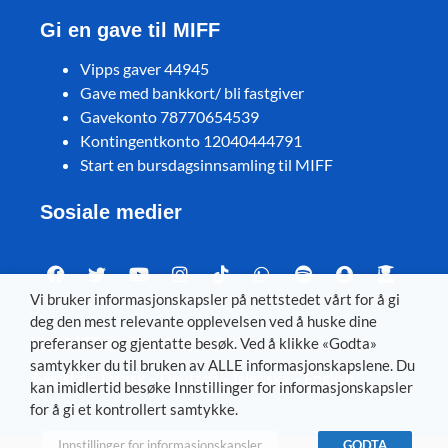
Gi en gave til MIFF
Vipps gaver 44945
Gave med bankkort/ bli fastgiver
Gavekonto 78770654539
Kontingentkonto 12040444791
Start en bursdagsinnsamling til MIFF
Sosiale medier
Vi bruker informasjonskapsler på nettstedet vårt for å gi
deg den mest relevante opplevelsen ved å huske dine
Visit MIFF in other languages
preferanser og gjentatte besøk. Ved å klikke «Godta»
samtykker du til bruken av ALLE informasjonskapslene. Du
Svenska
–
Dansk
–
Deutsch
–
Íslenska
–
English
kan imidlertid besøke Innstillinger for informasjonskapsler
for å gi et kontrollert samtykke.
Innstillinger for informasjonskapsler
GODTA