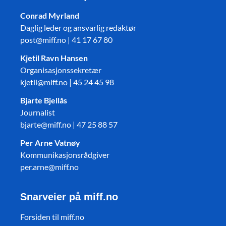
Conrad Myrland
Daglig leder og ansvarlig redaktør
post@miff.no | 41 17 67 80
Kjetil Ravn Hansen
Organisasjonssekretær
kjetil@miff.no | 45 24 45 98
Bjarte Bjellås
Journalist
bjarte@miff.no | 47 25 88 57
Per Arne Vatnøy
Kommunikasjonsrådgiver
per.arne@miff.no
Snarveier på miff.no
Forsiden til miff.no