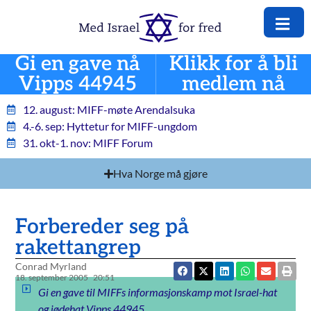
Gi en gave nå
Klikk for å bli
Vipps 44945
medlem nå
12. august: MIFF-møte Arendalsuka
4.-6. sep: Hyttetur for MIFF-ungdom
31. okt-1. nov: MIFF Forum
Hva Norge må gjøre
Forbereder seg på
rakettangrep
Conrad Myrland
18. september 2005
20:51
Gi en gave til MIFFs informasjonskamp mot Israel-hat
og jødehat Vipps 44945