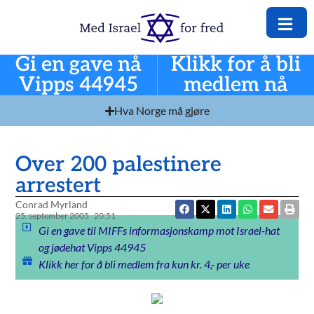
Gi en gave nå
Klikk for å bli
Vipps 44945
medlem nå
Hva Norge må gjøre
Over 200 palestinere
arrestert
Conrad Myrland
25. september 2005
20:51
Gi en gave til MIFFs informasjonskamp mot Israel-hat
og jødehat Vipps 44945
Klikk her for å bli medlem fra kun kr. 4,- per uke