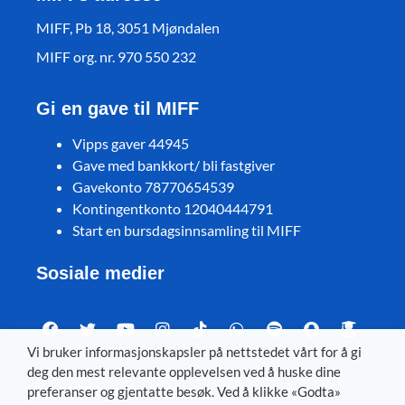
MIFF, Pb 18, 3051 Mjøndalen
MIFF org. nr. 970 550 232
Gi en gave til MIFF
Vipps gaver 44945
Gave med bankkort/ bli fastgiver
Gavekonto 78770654539
Kontingentkonto 12040444791
Start en bursdagsinnsamling til MIFF
Sosiale medier
Vi bruker informasjonskapsler på nettstedet vårt for å gi
deg den mest relevante opplevelsen ved å huske dine
Visit MIFF in other languages
preferanser og gjentatte besøk. Ved å klikke «Godta»