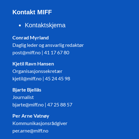
Kontakt MIFF
Kontaktskjema
Conrad Myrland
Daglig leder og ansvarlig redaktør
post@miff.no | 41 17 67 80
Kjetil Ravn Hansen
Organisasjonssekretær
kjetil@miff.no | 45 24 45 98
Bjarte Bjellås
Journalist
bjarte@miff.no | 47 25 88 57
Per Arne Vatnøy
Kommunikasjonsrådgiver
per.arne@miff.no