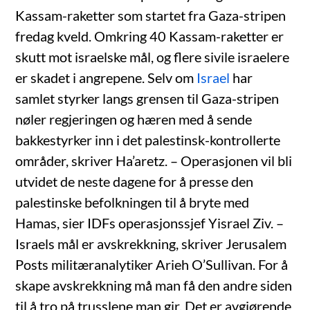
Kassam-raketter som startet fra Gaza-stripen
fredag kveld. Omkring 40 Kassam-raketter er
skutt mot israelske mål, og flere sivile israelere
er skadet i angrepene. Selv om
Israel
har
samlet styrker langs grensen til Gaza-stripen
nøler regjeringen og hæren med å sende
bakkestyrker inn i det palestinsk-kontrollerte
områder, skriver Ha’aretz. – Operasjonen vil bli
utvidet de neste dagene for å presse den
palestinske befolkningen til å bryte med
Hamas, sier IDFs operasjonssjef Yisrael Ziv. –
Israels mål er avskrekkning, skriver Jerusalem
Posts militæranalytiker Arieh O’Sullivan. For å
skape avskrekkning må man få den andre siden
til å tro på trusslene man gir. Det er avgjørende