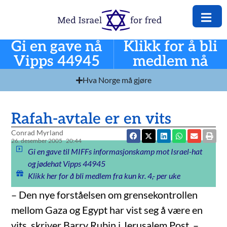
Gi en gave nå
Klikk for å bli
Vipps 44945
medlem nå
Hva Norge må gjøre
Rafah-avtale er en vits
Conrad Myrland
26. desember 2005
20:44
Gi en gave til MIFFs informasjonskamp mot Israel-hat
og jødehat Vipps 44945
Klikk her for å bli medlem fra kun kr. 4,- per uke
– Den nye forståelsen om grensekontrollen
mellom Gaza og Egypt har vist seg å være en
vits, skriver Barry Rubin i Jerusalem Post. –