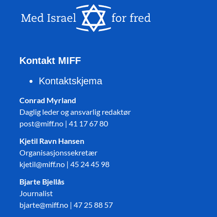
Kontakt MIFF
Kontaktskjema
Conrad Myrland
Daglig leder og ansvarlig redaktør
post@miff.no | 41 17 67 80
Kjetil Ravn Hansen
Organisasjonssekretær
kjetil@miff.no | 45 24 45 98
Bjarte Bjellås
Journalist
bjarte@miff.no | 47 25 88 57