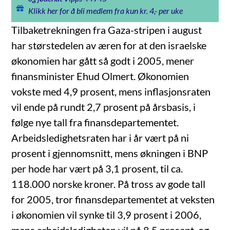
Klikk her for å bli medlem fra kun kr. 4,- per uke
Tilbaketrekningen fra Gaza-stripen i august
har størstedelen av æren for at den israelske
økonomien har gått så godt i 2005, mener
finansminister Ehud Olmert. Økonomien
vokste med 4,9 prosent, mens inflasjonsraten
vil ende på rundt 2,7 prosent på årsbasis, i
følge nye tall fra finansdepartementet.
Arbeidsledighetsraten har i år vært på ni
prosent i gjennomsnitt, mens økningen i BNP
per hode har vært på 3,1 prosent, til ca.
118.000 norske kroner. På tross av gode tall
for 2005, tror finansdepartementet at veksten
i økonomien vil synke til 3,9 prosent i 2006,