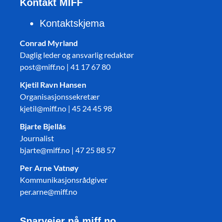
Kontakt MIFF
Kontaktskjema
Conrad Myrland
Daglig leder og ansvarlig redaktør
post@miff.no | 41 17 67 80
Kjetil Ravn Hansen
Organisasjonssekretær
kjetil@miff.no | 45 24 45 98
Bjarte Bjellås
Journalist
bjarte@miff.no | 47 25 88 57
Per Arne Vatnøy
Kommunikasjonsrådgiver
per.arne@miff.no
Snarveier på miff.no