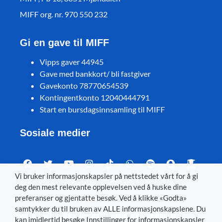
MIFF org. nr. 970 550 232
Gi en gave til MIFF
Vipps gaver 44945
Gave med bankkort/ bli fastgiver
Gavekonto 78770654539
Kontingentkonto 12040444791
Start en bursdagsinnsamling til MIFF
Sosiale medier
Vi bruker informasjonskapsler på nettstedet vårt for å gi
deg den mest relevante opplevelsen ved å huske dine
Visit MIFF in other languages
preferanser og gjentatte besøk. Ved å klikke «Godta»
samtykker du til bruken av ALLE informasjonskapslene. Du
Svenska
–
Dansk
–
Deutsch
–
Íslenska
–
English
kan imidlertid besøke Innstillinger for informasjonskapsler