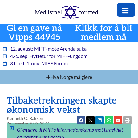
Gi en gave nå
Klikk for å bli
Vipps 44945
medlem nå
12. august: MIFF-møte Arendalsuka
4.-6. sep: Hyttetur for MIFF-ungdom
31. okt-1. nov: MIFF Forum
Hva Norge må gjøre
Tilbaketrekningen skapte
økonomisk vekst
Kenneth O. Bakken
26. desember 2005
20:44
Gi en gave til MIFFs informasjonskamp mot Israel-hat
og jødehat Vipps 44945