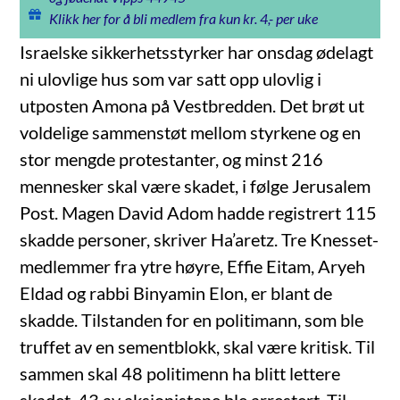
Klikk her for å bli medlem fra kun kr. 4,- per uke
Israelske sikkerhetsstyrker har onsdag ødelagt
ni ulovlige hus som var satt opp ulovlig i
utposten Amona på Vestbredden. Det brøt ut
voldelige sammenstøt mellom styrkene og en
stor mengde protestanter, og minst 216
mennesker skal være skadet, i følge Jerusalem
Post. Magen David Adom hadde registrert 115
skadde personer, skriver Ha’aretz. Tre Knesset-
medlemmer fra ytre høyre, Effie Eitam, Aryeh
Eldad og rabbi Binyamin Elon, er blant de
skadde. Tilstanden for en politimann, som ble
truffet av en sementblokk, skal være kritisk. Til
sammen skal 48 politimenn ha blitt lettere