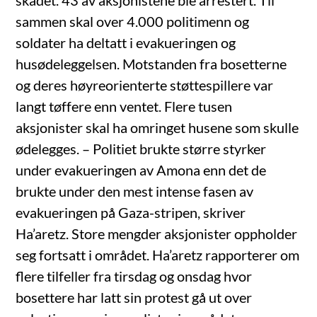
skadet. 43 av aksjonistene ble arrestert. Til
sammen skal over 4.000 politimenn og
soldater ha deltatt i evakueringen og
husødeleggelsen. Motstanden fra bosetterne
og deres høyreorienterte støttespillere var
langt tøffere enn ventet. Flere tusen
aksjonister skal ha omringet husene som skulle
ødelegges. – Politiet brukte større styrker
under evakueringen av Amona enn det de
brukte under den mest intense fasen av
evakueringen på Gaza-stripen, skriver
Ha’aretz. Store mengder aksjonister oppholder
seg fortsatt i området. Ha’aretz rapporterer om
flere tilfeller fra tirsdag og onsdag hvor
bosettere har latt sin protest gå ut over