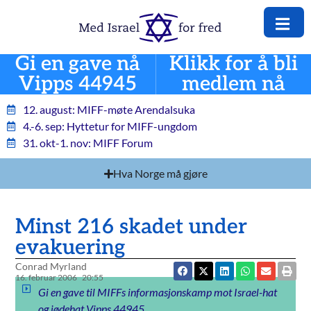
Gi en gave nå
Klikk for å bli
Vipps 44945
medlem nå
12. august: MIFF-møte Arendalsuka
4.-6. sep: Hyttetur for MIFF-ungdom
31. okt-1. nov: MIFF Forum
Hva Norge må gjøre
Minst 216 skadet under
evakuering
Conrad Myrland
16. februar 2006
20:55
Gi en gave til MIFFs informasjonskamp mot Israel-hat
og jødehat Vipps 44945