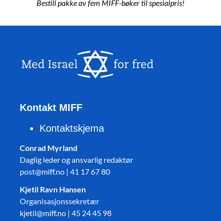
Bestill pakke av fem MIFF-bøker til spesialpris!
Kontakt MIFF
Kontaktskjema
Conrad Myrland
Daglig leder og ansvarlig redaktør
post@miff.no | 41 17 67 80
Kjetil Ravn Hansen
Organisasjonssekretær
kjetil@miff.no | 45 24 45 98