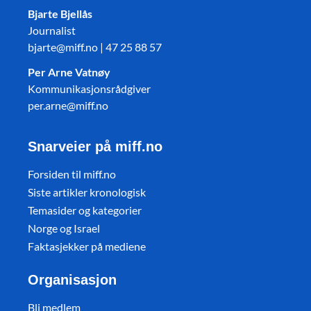
Bjarte Bjellås
Journalist
bjarte@miff.no | 47 25 88 57
Per Arne Vatnøy
Kommunikasjonsrådgiver
per.arne@miff.no
Snarveier på miff.no
Forsiden til miff.no
Siste artikler kronologisk
Temasider og kategorier
Norge og Israel
Faktasjekker på mediene
Organisasjon
Bli medlem