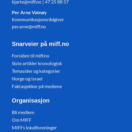
bjarte@miff.no | 47 25 88 57
Per Arne Vatnøy
Kommunikasjonsrådgiver
per.arne@miff.no
Snarveier på miff.no
Forsiden til miff.no
Siste artikler kronologisk
Temasider og kategorier
Norge og Israel
Faktasjekker på mediene
Organisasjon
Bli medlem
Om MIFF
MIFFs lokalforeninger