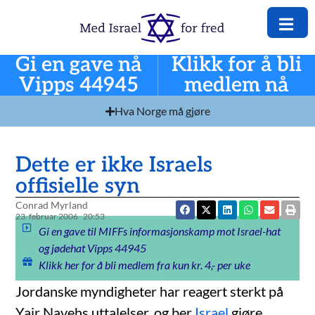
Gi en gave nå
Klikk for å bli
Vipps 44945
medlem nå
Hva Norge må gjøre
Dette er ikke Israels
offisielle syn
Conrad Myrland
23. februar 2006
20:53
Gi en gave til MIFFs informasjonskamp mot Israel-hat
og jødehat Vipps 44945
Klikk her for å bli medlem fra kun kr. 4,- per uke
Jordanske myndigheter har reagert sterkt på
Yair Navehs uttalelser, og ber
Israel
gjøre