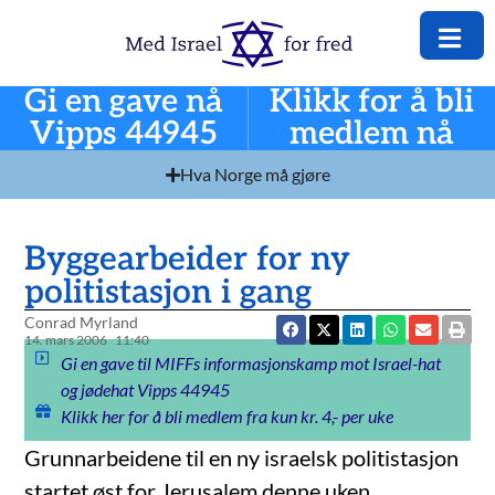
Gi en gave nå
Klikk for å bli
Vipps 44945
medlem nå
Hva Norge må gjøre
Byggearbeider for ny
politistasjon i gang
Conrad Myrland
14. mars 2006
11:40
Gi en gave til MIFFs informasjonskamp mot Israel-hat
og jødehat Vipps 44945
Klikk her for å bli medlem fra kun kr. 4,- per uke
Grunnarbeidene til en ny israelsk politistasjon
startet øst for Jerusalem denne uken.