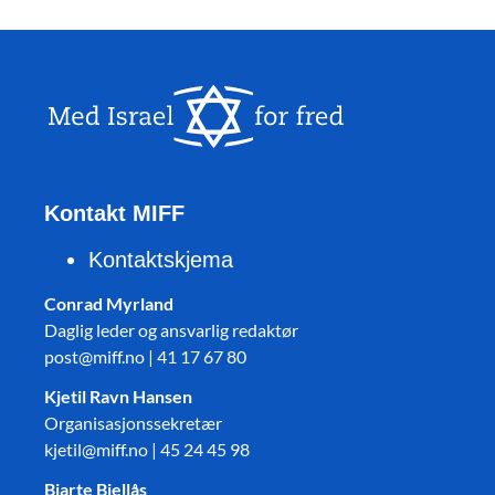
Kontakt MIFF
Kontaktskjema
Conrad Myrland
Daglig leder og ansvarlig redaktør
post@miff.no | 41 17 67 80
Kjetil Ravn Hansen
Organisasjonssekretær
kjetil@miff.no | 45 24 45 98
Bjarte Bjellås