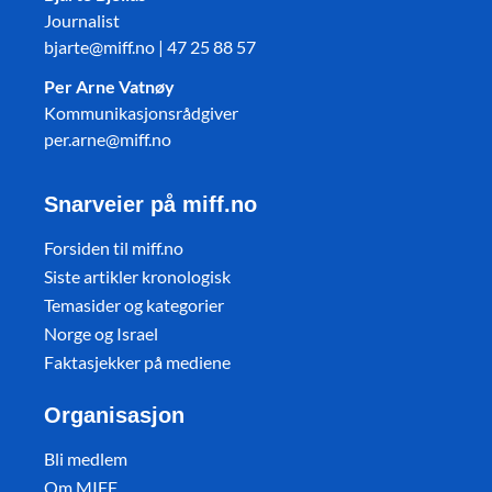
Journalist
bjarte@miff.no | 47 25 88 57
Per Arne Vatnøy
Kommunikasjonsrådgiver
per.arne@miff.no
Snarveier på miff.no
Forsiden til miff.no
Siste artikler kronologisk
Temasider og kategorier
Norge og Israel
Faktasjekker på mediene
Organisasjon
Bli medlem
Om MIFF