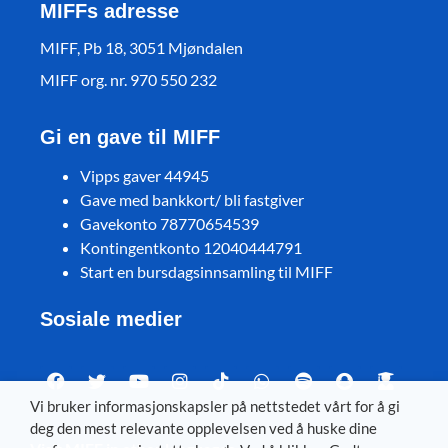
MIFFs adresse
MIFF, Pb 18, 3051 Mjøndalen
MIFF org. nr. 970 550 232
Gi en gave til MIFF
Vipps gaver 44945
Gave med bankkort/ bli fastgiver
Gavekonto 78770654539
Kontingentkonto 12040444791
Start en bursdagsinnsamling til MIFF
Sosiale medier
Vi bruker informasjonskapsler på nettstedet vårt for å gi
deg den mest relevante opplevelsen ved å huske dine