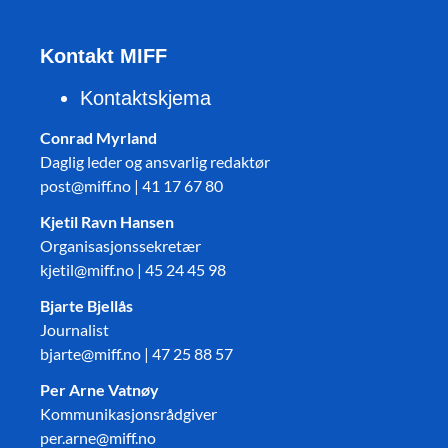
Kontakt MIFF
Kontaktskjema
Conrad Myrland
Daglig leder og ansvarlig redaktør
post@miff.no | 41 17 67 80
Kjetil Ravn Hansen
Organisasjonssekretær
kjetil@miff.no | 45 24 45 98
Bjarte Bjellås
Journalist
bjarte@miff.no | 47 25 88 57
Per Arne Vatnøy
Kommunikasjonsrådgiver
per.arne@miff.no