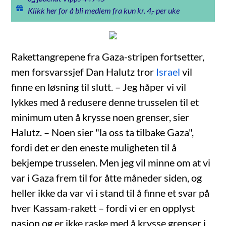
Klikk her for å bli medlem fra kun kr. 4,- per uke
Rakettangrepene fra Gaza-stripen fortsetter,
men forsvarssjef Dan Halutz tror
Israel
vil
finne en løsning til slutt. – Jeg håper vi vil
lykkes med å redusere denne trusselen til et
minimum uten å krysse noen grenser, sier
Halutz. – Noen sier "la oss ta tilbake Gaza",
fordi det er den eneste muligheten til å
bekjempe trusselen. Men jeg vil minne om at vi
var i Gaza frem til for åtte måneder siden, og
heller ikke da var vi i stand til å finne et svar på
hver Kassam-rakett – fordi vi er en opplyst
nasjon og er ikke raske med å krysse grenser i