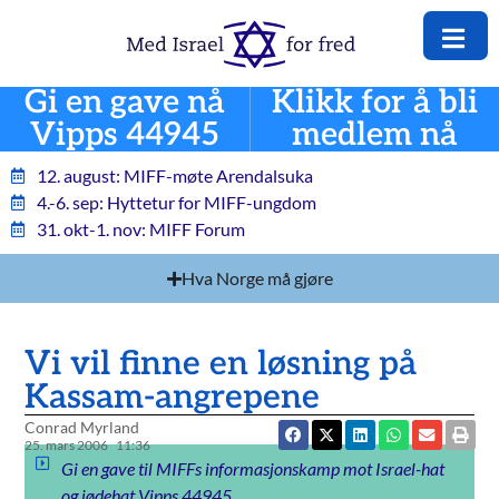
Gi en gave nå
Klikk for å bli
Vipps 44945
medlem nå
12. august: MIFF-møte Arendalsuka
4.-6. sep: Hyttetur for MIFF-ungdom
31. okt-1. nov: MIFF Forum
Hva Norge må gjøre
Vi vil finne en løsning på
Kassam-angrepene
Conrad Myrland
25. mars 2006
11:36
Gi en gave til MIFFs informasjonskamp mot Israel-hat
og jødehat Vipps 44945