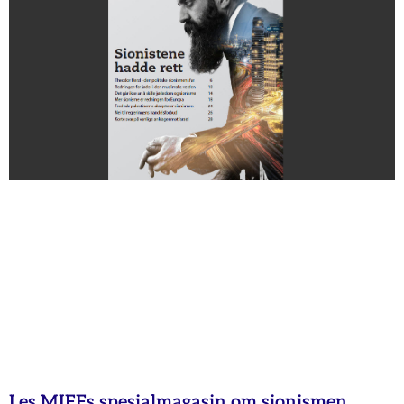
Les MIFFs spesialmagasin om sionismen