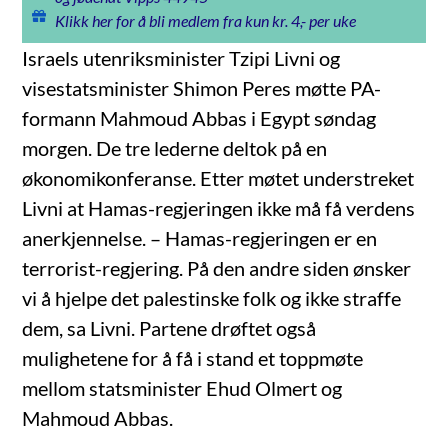
Klikk her for å bli medlem fra kun kr. 4,- per uke
Israels utenriksminister Tzipi Livni og
visestatsminister Shimon Peres møtte PA-
formann Mahmoud Abbas i Egypt søndag
morgen. De tre lederne deltok på en
økonomikonferanse. Etter møtet understreket
Livni at Hamas-regjeringen ikke må få verdens
anerkjennelse. – Hamas-regjeringen er en
terrorist-regjering. På den andre siden ønsker
vi å hjelpe det palestinske folk og ikke straffe
dem, sa Livni. Partene drøftet også
mulighetene for å få i stand et toppmøte
mellom statsminister Ehud Olmert og
Mahmoud Abbas.