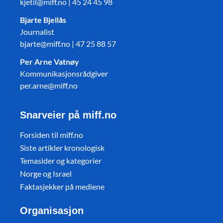
kjetil@miff.no | 45 24 45 98
Bjarte Bjellås
Journalist
bjarte@miff.no | 47 25 88 57
Per Arne Vatnøy
Kommunikasjonsrådgiver
per.arne@miff.no
Snarveier på miff.no
Forsiden til miff.no
Siste artikler kronologisk
Temasider og kategorier
Norge og Israel
Faktasjekker på mediene
Organisasjon