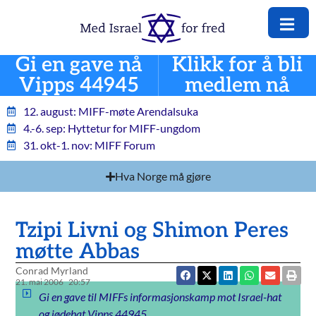
Gi en gave nå
Klikk for å bli
Vipps 44945
medlem nå
12. august: MIFF-møte Arendalsuka
4.-6. sep: Hyttetur for MIFF-ungdom
31. okt-1. nov: MIFF Forum
Hva Norge må gjøre
Tzipi Livni og Shimon Peres
møtte Abbas
Conrad Myrland
21. mai 2006
20:57
Gi en gave til MIFFs informasjonskamp mot Israel-hat
og jødehat Vipps 44945