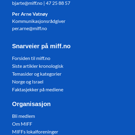
bjarte@miff.no | 47 25 88 57
Per Arne Vatnøy
Kommunikasjonsrådgiver
per.arne@miff.no
Snarveier på miff.no
Forsiden til miff.no
Siste artikler kronologisk
Temasider og kategorier
Norge og Israel
Faktasjekker på mediene
Organisasjon
Bli medlem
Om MIFF
MIFFs lokalforeninger