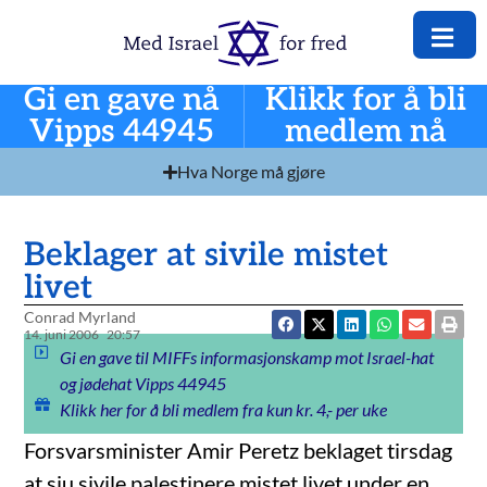
Gi en gave nå
Klikk for å bli
Vipps 44945
medlem nå
Hva Norge må gjøre
Beklager at sivile mistet
livet
Conrad Myrland
14. juni 2006
20:57
Gi en gave til MIFFs informasjonskamp mot Israel-hat
og jødehat Vipps 44945
Klikk her for å bli medlem fra kun kr. 4,- per uke
Forsvarsminister Amir Peretz beklaget tirsdag
at sju sivile palestinere mistet livet under en