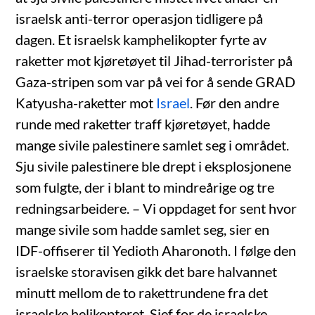
israelsk anti-terror operasjon tidligere på
dagen. Et israelsk kamphelikopter fyrte av
raketter mot kjøretøyet til Jihad-terrorister på
Gaza-stripen som var på vei for å sende GRAD
Katyusha-raketter mot
Israel
. Før den andre
runde med raketter traff kjøretøyet, hadde
mange sivile palestinere samlet seg i området.
Sju sivile palestinere ble drept i eksplosjonene
som fulgte, der i blant to mindreårige og tre
redningsarbeidere. – Vi oppdaget for sent hvor
mange sivile som hadde samlet seg, sier en
IDF-offiserer til Yedioth Aharonoth. I følge den
israelske storavisen gikk det bare halvannet
minutt mellom de to rakettrundene fra det
israelske helikopteret. Sjef for de israelske