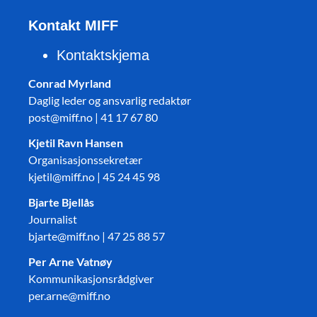
Kontakt MIFF
Kontaktskjema
Conrad Myrland
Daglig leder og ansvarlig redaktør
post@miff.no | 41 17 67 80
Kjetil Ravn Hansen
Organisasjonssekretær
kjetil@miff.no | 45 24 45 98
Bjarte Bjellås
Journalist
bjarte@miff.no | 47 25 88 57
Per Arne Vatnøy
Kommunikasjonsrådgiver
per.arne@miff.no