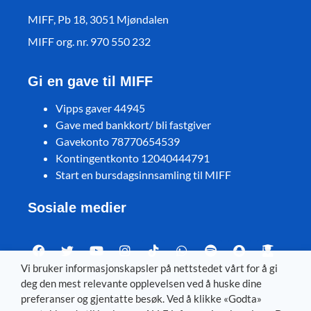
MIFF, Pb 18, 3051 Mjøndalen
MIFF org. nr. 970 550 232
Gi en gave til MIFF
Vipps gaver 44945
Gave med bankkort/ bli fastgiver
Gavekonto 78770654539
Kontingentkonto 12040444791
Start en bursdagsinnsamling til MIFF
Sosiale medier
Vi bruker informasjonskapsler på nettstedet vårt for å gi
deg den mest relevante opplevelsen ved å huske dine
Visit MIFF in other languages
preferanser og gjentatte besøk. Ved å klikke «Godta»