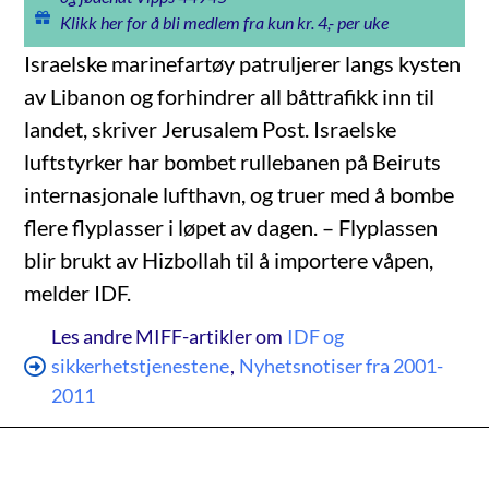
Klikk her for å bli medlem fra kun kr. 4,- per uke
Israelske marinefartøy patruljerer langs kysten
av Libanon og forhindrer all båttrafikk inn til
landet, skriver Jerusalem Post. Israelske
luftstyrker har bombet rullebanen på Beiruts
internasjonale lufthavn, og truer med å bombe
flere flyplasser i løpet av dagen. – Flyplassen
blir brukt av Hizbollah til å importere våpen,
melder IDF.
Les andre MIFF-artikler om
IDF og
sikkerhetstjenestene
,
Nyhetsnotiser fra 2001-
2011