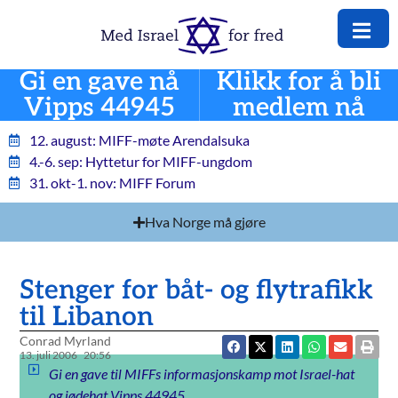
Gi en gave nå
Klikk for å bli
Vipps 44945
medlem nå
12. august: MIFF-møte Arendalsuka
4.-6. sep: Hyttetur for MIFF-ungdom
31. okt-1. nov: MIFF Forum
Hva Norge må gjøre
Stenger for båt- og flytrafikk
til Libanon
Conrad Myrland
13. juli 2006
20:56
Gi en gave til MIFFs informasjonskamp mot Israel-hat
og jødehat Vipps 44945