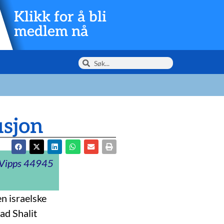
Klikk for å bli
medlem nå
usjon
t Vipps 44945
n israelske
ad Shalit