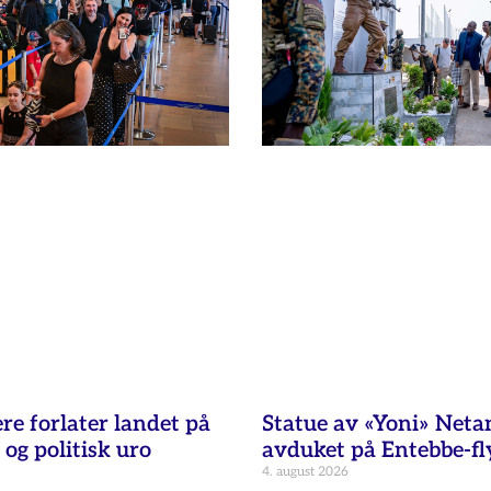
re forlater landet på
Statue av «Yoni» Net
 og politisk uro
avduket på Entebbe-fl
4. august 2026