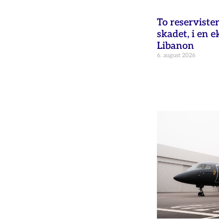
To reservister
skadet, i en e
Libanon
6. august 2026