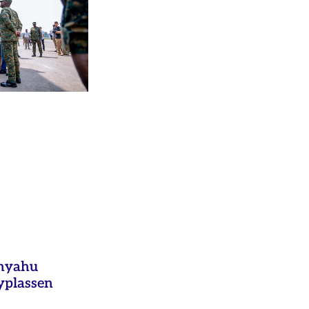
anyahu
yplassen