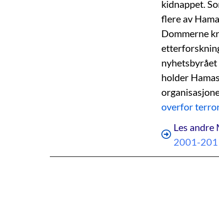
kidnappet. So
flere av Hama
Dommerne krev
etterforsknin
nyhetsbyrået 
holder Hamas 
organisasjone
overfor terro
Les andre 
2001-201