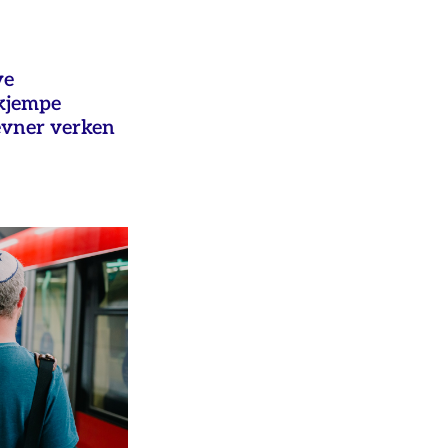
ye
ekjempe
evner verken