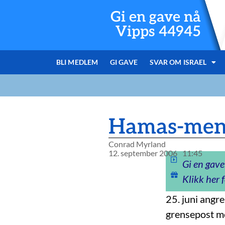
Gi en gave nå
Vipps 44945
BLI MEDLEM
GI GAVE
SVAR OM ISRAEL
Hamas-menn 
Conrad Myrland
12. september 2006
11:45
Gi en gave
Klikk her f
25. juni angr
grensepost mo