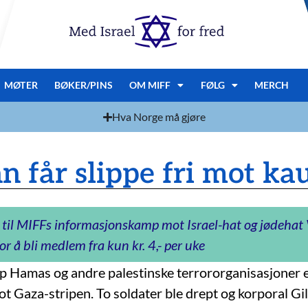
MØTER
BØKER/PINS
OM MIFF
FØLG
MERCH
Hva Norge må gjøre
får slippe fri mot ka
 til MIFFs informasjonskamp mot Israel-hat og jødeha
or å bli medlem fra kun kr. 4,- per uke
ep Hamas og andre palestinske terrororganisasjoner e
t Gaza-stripen. To soldater ble drept og korporal Gil