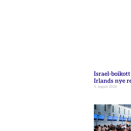
Israel-boikot
Irlands nye r
5. august 2026