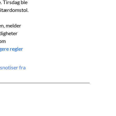
. Tirsdag ble
litærdomstol.
en, melder
digheter
som
gere regler
snotiser fra