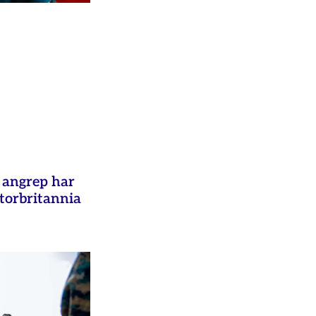
e angrep har
Storbritannia