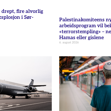
 drept, fire alvorlig
ksplosjon i Sør-
Palestinakomiteens n
arbeidsprogram vil b
«terrorstempling» – n
Hamas eller gislene
6. august 2026