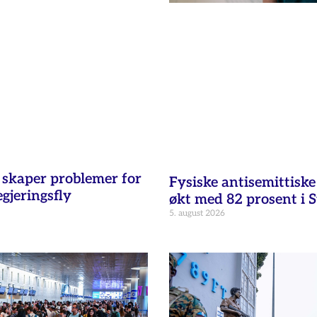
t skaper problemer for
Fysiske antisemittisk
egjeringsfly
økt med 82 prosent i 
5. august 2026