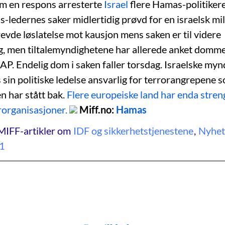
m en respons arresterte
Israel
flere Hamas-politikere
s-ledernes saker midlertidig prøvd for en israelsk mi
de løslatelse mot kausjon mens saken er til videre
g, men tiltalemyndighetene har allerede anket domm
AP. Endelig dom i saken faller torsdag. Israelske myn
sin politiske ledelse ansvarlig for terrorangrepene 
n har stått bak.
Flere europeiske land har enda stren
rorganisasjoner.
Miff.no:
Hamas
MIFF-artikler om
IDF og sikkerhetstjenestene
,
Nyhet
1