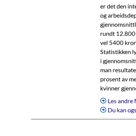
er det den int
og arbeidsde
gjennomsnitt
rundt 12.800
vel 5400 kron
Statistikken l
i gjennomsnit
man resultatet
prosent av me
kvinner gjenn
Les andre 
Du kan ogs