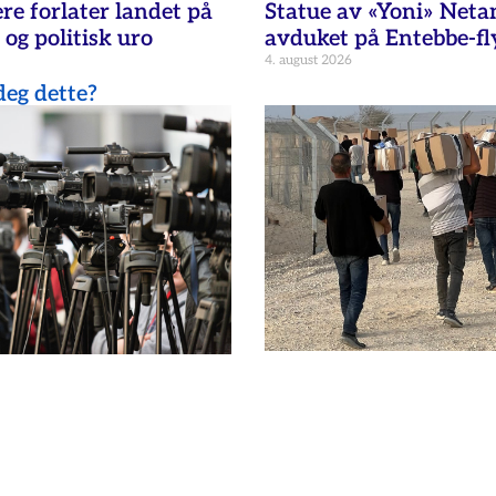
re forlater landet på
Statue av «Yoni» Net
 og politisk uro
avduket på Entebbe-fl
4. august 2026
eg dette?