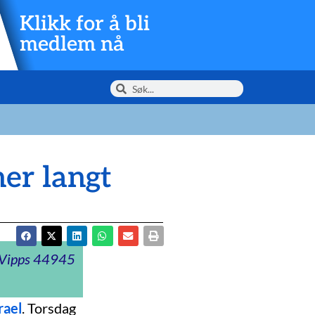
Klikk for å bli
medlem nå
er langt
t Vipps 44945
rael
. Torsdag