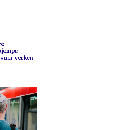
ye
ekjempe
evner verken