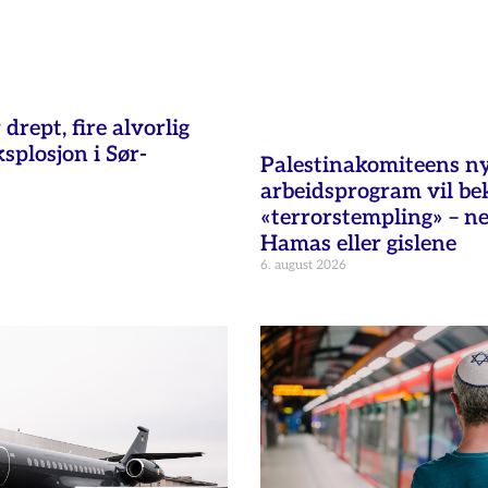
 drept, fire alvorlig
ksplosjon i Sør-
Palestinakomiteens n
arbeidsprogram vil b
«terrorstempling» – n
Hamas eller gislene
6. august 2026