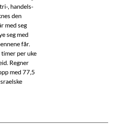
ri-, handels-
knes den
år med seg
ye seg med
ennene får.
4 timer per uke
eid. Regner
r opp med 77,5
israelske