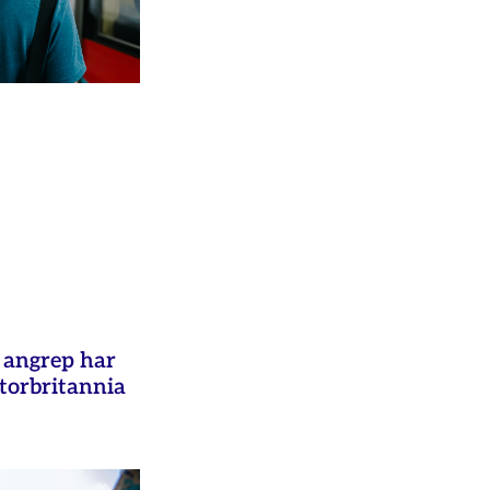
e angrep har
Storbritannia