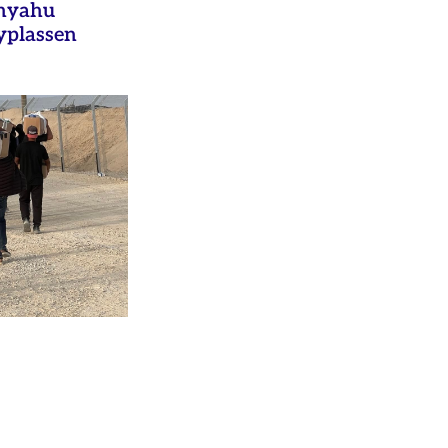
anyahu
yplassen