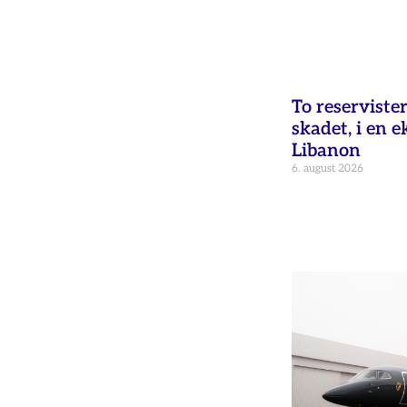
To reservister
skadet, i en e
Libanon
6. august 2026