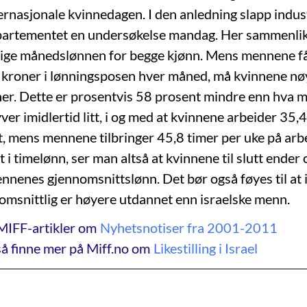
ernasjonale kvinnedagen. I den anledning slapp indust
partementet en undersøkelse mandag. Her sammenli
lige månedslønnen for begge kjønn. Mens mennene f
 kroner i lønningsposen hver måned, må kvinnene nø
er. Dette er prosentvis 58 prosent mindre enn hva m
yver imidlertid litt, i og med at kvinnene arbeider 35,
t, mens mennene tilbringer 45,8 timer per uke på arb
 i timelønn, ser man altså at kvinnene til slutt ende
nnenes gjennomsnittslønn. Det bør også føyes til at 
omsnittlig er høyere utdannet enn israelske menn.
MIFF-artikler om
Nyhetsnotiser fra 2001-2011
å finne mer på Miff.no om
Likestilling i Israel