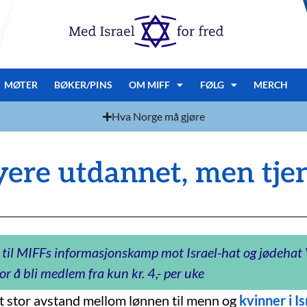
MØTER
BØKER/PINS
OM MIFF
FØLG
MERCH
Hva Norge må gjøre
ere utdannet, men tjen
 til MIFFs informasjonskamp mot Israel-hat og jødeha
or å bli medlem fra kun kr. 4,- per uke
tt stor avstand mellom lønnen til menn og
kvinner i Is