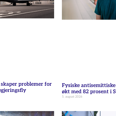
t skaper problemer for
Fysiske antisemittisk
egjeringsfly
økt med 82 prosent i 
5. august 2026