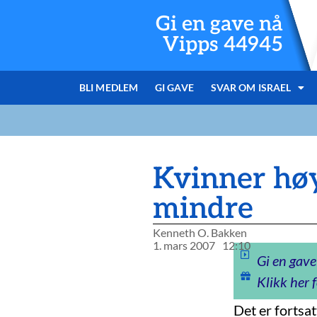
Gi en gave nå
Vipps 44945
BLI MEDLEM
GI GAVE
SVAR OM ISRAEL
Kvinner høy
mindre
Kenneth O. Bakken
1. mars 2007
12:10
Gi en gave
Klikk her f
Det er fortsa