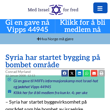
Gi en gave nå
Klikk for å bli
Vipps 44945
medlem nå
Hva Norge må gjøre
Syria har startet bygging på
bombet område
Conrad Myrland
12. januar 2008
12:13
Gi en gave til MIFFs informasjonskamp mot Israel-hat
og jødehat Vipps 44945
Klikk her for å bli medlem fra kun kr. 4,- per uke
– Syria har startet byggevirksomhet på
området som ble bombet av israelske