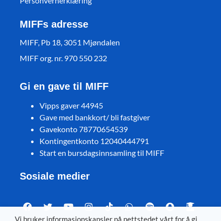
Personvernerklæring
MIFFs adresse
MIFF, Pb 18, 3051 Mjøndalen
MIFF org. nr. 970 550 232
Gi en gave til MIFF
Vipps gaver 44945
Gave med bankkort/ bli fastgiver
Gavekonto 78770654539
Kontingentkonto 12040444791
Start en bursdagsinnsamling til MIFF
Sosiale medier
Vi bruker informasjonskapsler på nettstedet vårt for å gi