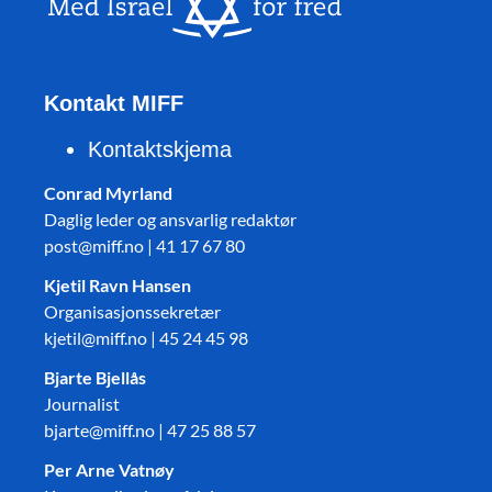
Kontakt MIFF
Kontaktskjema
Conrad Myrland
Daglig leder og ansvarlig redaktør
post@miff.no | 41 17 67 80
Kjetil Ravn Hansen
Organisasjonssekretær
kjetil@miff.no | 45 24 45 98
Bjarte Bjellås
Journalist
bjarte@miff.no | 47 25 88 57
Per Arne Vatnøy