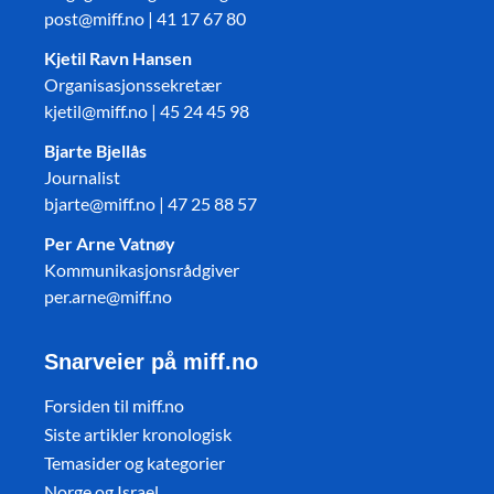
post@miff.no | 41 17 67 80
Kjetil Ravn Hansen
Organisasjonssekretær
kjetil@miff.no | 45 24 45 98
Bjarte Bjellås
Journalist
bjarte@miff.no | 47 25 88 57
Per Arne Vatnøy
Kommunikasjonsrådgiver
per.arne@miff.no
Snarveier på miff.no
Forsiden til miff.no
Siste artikler kronologisk
Temasider og kategorier
Norge og Israel