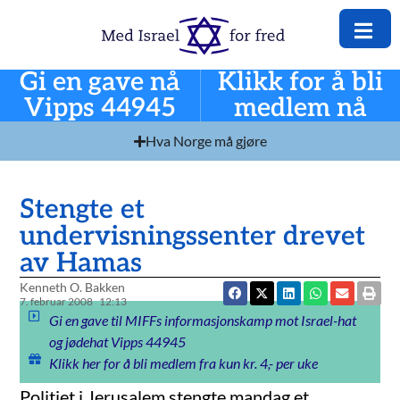
Gi en gave nå
Klikk for å bli
Vipps 44945
medlem nå
Hva Norge må gjøre
Stengte et
undervisningssenter drevet
av Hamas
Kenneth O. Bakken
7. februar 2008
12:13
Gi en gave til MIFFs informasjonskamp mot Israel-hat
og jødehat Vipps 44945
Klikk her for å bli medlem fra kun kr. 4,- per uke
Politiet i Jerusalem stengte mandag et