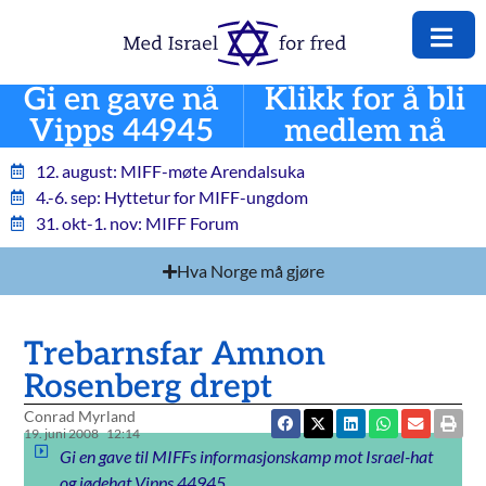
Gi en gave nå
Klikk for å bli
Vipps 44945
medlem nå
12. august: MIFF-møte Arendalsuka
4.-6. sep: Hyttetur for MIFF-ungdom
31. okt-1. nov: MIFF Forum
Hva Norge må gjøre
Trebarnsfar Amnon
Rosenberg drept
Conrad Myrland
19. juni 2008
12:14
Gi en gave til MIFFs informasjonskamp mot Israel-hat
og jødehat Vipps 44945