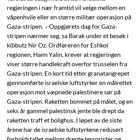
regjeringen i nær framtid vil velge mellom en
våpenhvile eller en større militær operasjon på
Gaza-stripen. – Oppgjørets dag for Gaza-
stripen nærmer seg, sa Barak under et besøk i
kibbutz Nir Oz. Ordføreren for Eshkol
regionen, Haim Yalin, krever at regjeringen
viser større handlekraft overfor trusselen fra
Gaza-stripen. En kort tid etter granatangrepet
gjennomførte israelske luftstyrker en målrettet
operasjon mot væpnede palestinere sør på
Gaza-stripen. Raketten bommet på målet, og en
seks år gammel palestinsk jente ble drept da
raketten traff et bolighus. I løpet av de siste
årene har de israelske luftstyrkene redusert
forholdstallet mellom drepte terrorister og