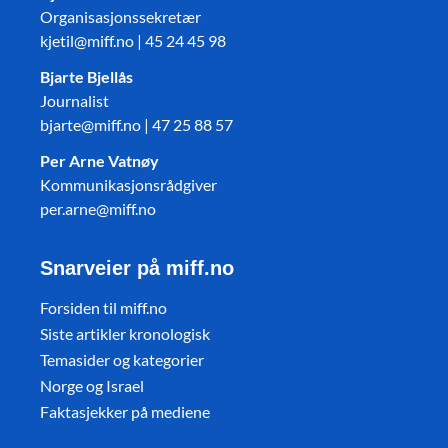
Organisasjonssekretær
kjetil@miff.no | 45 24 45 98
Bjarte Bjellås
Journalist
bjarte@miff.no | 47 25 88 57
Per Arne Vatnøy
Kommunikasjonsrådgiver
per.arne@miff.no
Snarveier på miff.no
Forsiden til miff.no
Siste artikler kronologisk
Temasider og kategorier
Norge og Israel
Faktasjekker på mediene