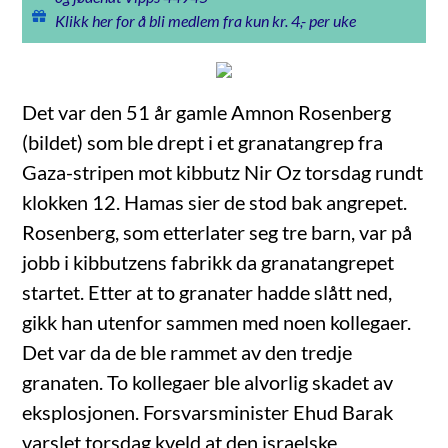
Klikk her for å bli medlem fra kun kr. 4,- per uke
Det var den 51 år gamle Amnon Rosenberg
(bildet) som ble drept i et granatangrep fra
Gaza-stripen mot kibbutz Nir Oz torsdag rundt
klokken 12. Hamas sier de stod bak angrepet.
Rosenberg, som etterlater seg tre barn, var på
jobb i kibbutzens fabrikk da granatangrepet
startet. Etter at to granater hadde slått ned,
gikk han utenfor sammen med noen kollegaer.
Det var da de ble rammet av den tredje
granaten. To kollegaer ble alvorlig skadet av
eksplosjonen. Forsvarsminister Ehud Barak
varslet torsdag kveld at den israelske