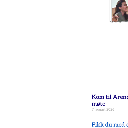
Kom til Aren
møte
7. august 2026
Fikk du med d