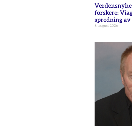
Verdensnyhet 
forskere: Via
spredning av 
8. august 2026