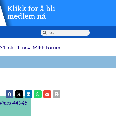
Klikk for å bli
medlem nå
31. okt-1. nov: MIFF Forum
t Vipps 44945