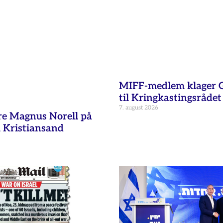
MIFF-medlem klager G
til Kringkastingsrådet
7. august 2026
re Magnus Norell på
 Kristiansand