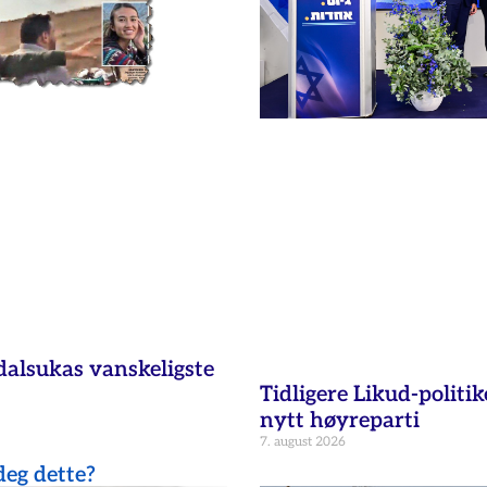
dalsukas vanskeligste
Tidligere Likud-politik
nytt høyreparti
7. august 2026
eg dette?