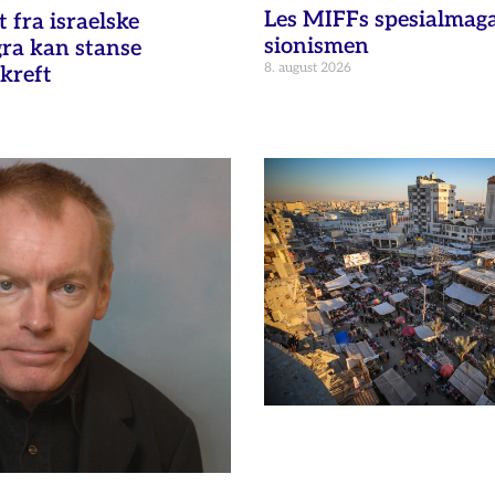
Les MIFFs spesialmag
fra israelske
sionismen
gra kan stanse
8. august 2026
kreft