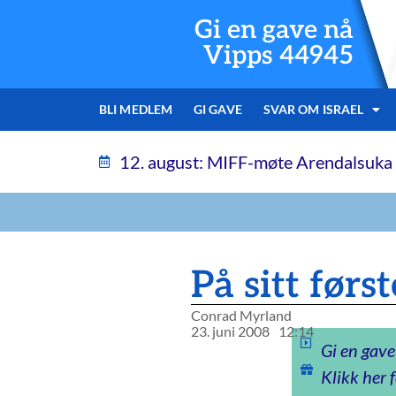
Gi en gave nå
Vipps 44945
BLI MEDLEM
GI GAVE
SVAR OM ISRAEL
12. august: MIFF-møte Arendalsuka
På sitt først
Conrad Myrland
23. juni 2008
12:14
Gi en gave
Klikk her f