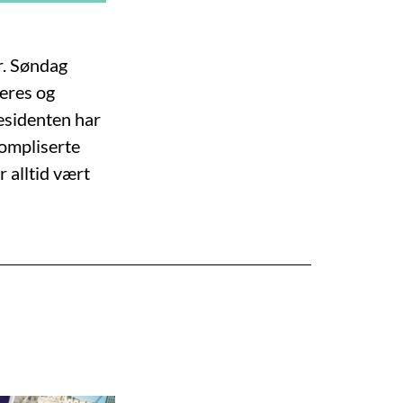
r. Søndag
Peres og
esidenten har
kompliserte
r alltid vært