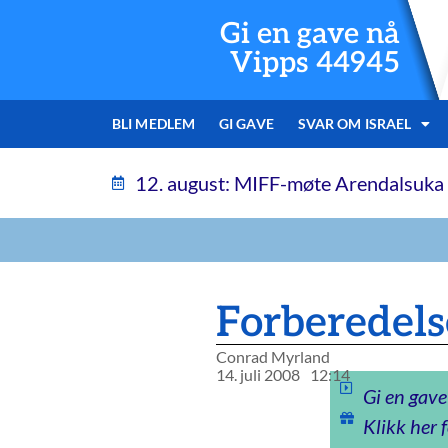
Gi en gave nå
Vipps 44945
BLI MEDLEM
GI GAVE
SVAR OM ISRAEL
12. august: MIFF-møte Arendalsuka
Forberedelse
Conrad Myrland
14. juli 2008
12:14
Gi en gave
Klikk her f