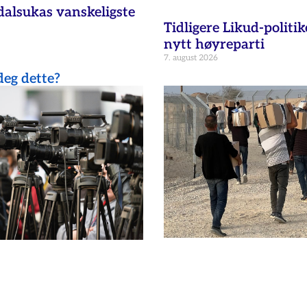
dalsukas vanskeligste
Tidligere Likud-politik
nytt høyreparti
7. august 2026
eg dette?