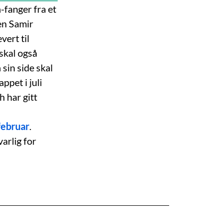
-fanger fra et
ten Samir
vert til
 skal også
 sin side skal
pet i juli
h har gitt
februar
.
arlig for