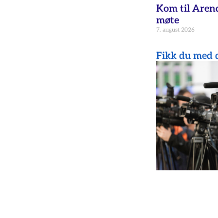
Kom til Aren
møte
7. august 2026
Fikk du med d