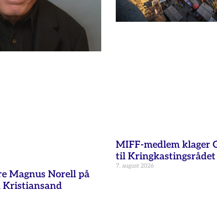
MIFF-medlem klager G
til Kringkastingsrådet
7. august 2026
re Magnus Norell på
 Kristiansand