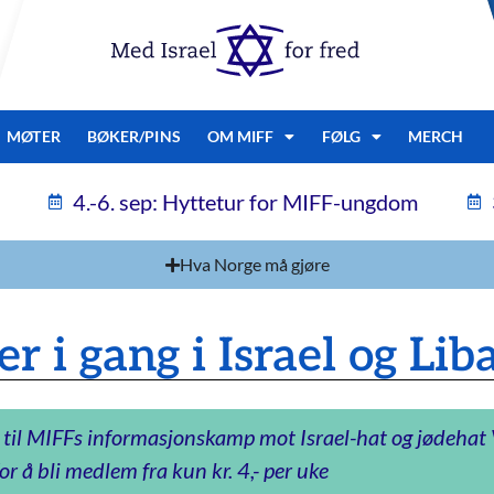
MØTER
BØKER/PINS
OM MIFF
FØLG
MERCH
4.-6. sep: Hyttetur for MIFF-ungdom
Hva Norge må gjøre
r i gang i Israel og Li
 til MIFFs informasjonskamp mot Israel-hat og jødeha
or å bli medlem fra kun kr. 4,- per uke