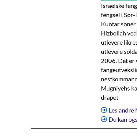
Israelske fen
fengsel i Sør-
Kuntar soner 
Hizbollah ve
utlevere likre
utlevere sold
2006. Det er v
fangeutveksli
nestkommand
Mugniyehs kal
drapet.
Les andre 
Du kan ogs