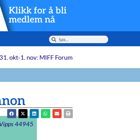
Klikk for å bli
medlem nå
31. okt-1. nov: MIFF Forum
banon
t Vipps 44945