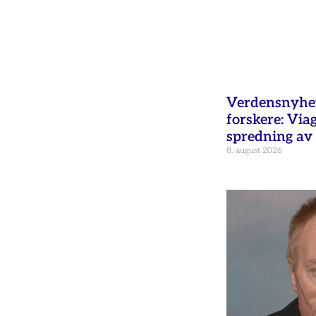
Verdensnyhet 
forskere: Via
spredning av 
8. august 2026