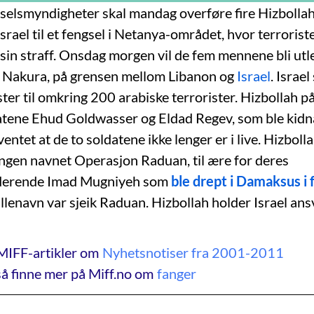
gselsmyndigheter skal mandag overføre fire Hizbollah
Israel til et fengsel i Netanya-området, hvor terroris
sin straff. Onsdag morgen vil de fem mennene bli utle
d Nakura, på grensen mellom Libanon og
Israel
. Israel
ster til omkring 200 arabiske terrorister. Hizbollah på
atene Ehud Goldwasser og Eldad Regev, som ble kidnap
entet at de to soldatene ikke lenger er i live. Hizbolla
ngen navnet Operasjon Raduan, til ære for deres
erende Imad Mugniyeh som
ble drept i Damaksus i 
lenavn var sjeik Raduan. Hizbollah holder Israel ansv
MIFF-artikler om
Nyhetsnotiser fra 2001-2011
å finne mer på Miff.no om
fanger