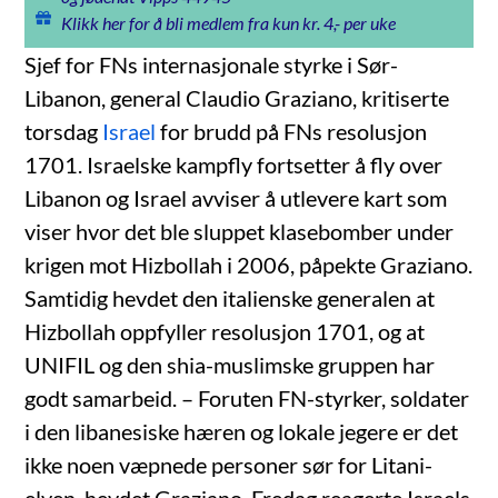
Klikk her for å bli medlem fra kun kr. 4,- per uke
Sjef for FNs internasjonale styrke i Sør-
Libanon, general Claudio Graziano, kritiserte
torsdag
Israel
for brudd på FNs resolusjon
1701. Israelske kampfly fortsetter å fly over
Libanon og Israel avviser å utlevere kart som
viser hvor det ble sluppet klasebomber under
krigen mot Hizbollah i 2006, påpekte Graziano.
Samtidig hevdet den italienske generalen at
Hizbollah oppfyller resolusjon 1701, og at
UNIFIL og den shia-muslimske gruppen har
godt samarbeid. – Foruten FN-styrker, soldater
i den libanesiske hæren og lokale jegere er det
ikke noen væpnede personer sør for Litani-