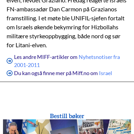
elven, hevdet Graziano. Fredag reagerte Israels
FN-ambassadør Dan Carmon på Grazianos
framstilling. I et møte ble UNIFIL-sjefen fortalt
om Israels økende bekymring for Hizbollahs
militære styrkeoppbygging, både nord og sør
for Litani-elven.
Les andre MIFF-artikler om
Nyhetsnotiser fra
2001-2011
Du kan også finne mer på Miff.no om
Israel
Bestill bøker