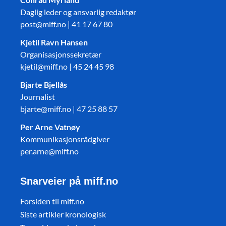
Daglig leder og ansvarlig redaktør
post@miff.no | 41 17 67 80
Kjetil Ravn Hansen
Organisasjonssekretær
kjetil@miff.no | 45 24 45 98
Bjarte Bjellås
Journalist
bjarte@miff.no | 47 25 88 57
Per Arne Vatnøy
Kommunikasjonsrådgiver
per.arne@miff.no
Snarveier på miff.no
Forsiden til miff.no
Siste artikler kronologisk