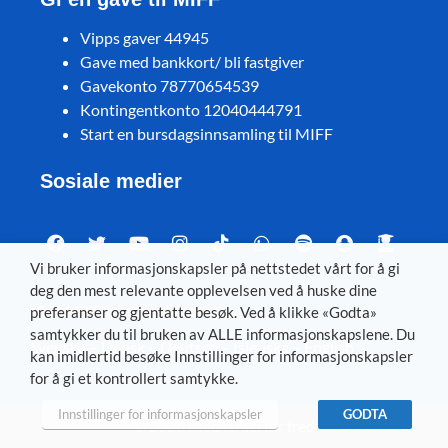
Vipps gaver 44945
Gave med bankkort/ bli fastgiver
Gavekonto 78770654539
Kontingentkonto 12040444791
Start en bursdagsinnsamling til MIFF
Sosiale medier
Vi bruker informasjonskapsler på nettstedet vårt for å gi
deg den mest relevante opplevelsen ved å huske dine
Visit MIFF in other languages
preferanser og gjentatte besøk. Ved å klikke «Godta»
samtykker du til bruken av ALLE informasjonskapslene. Du
Svenska
–
Dansk
–
Deutsch
–
Íslenska
–
English
kan imidlertid besøke Innstillinger for informasjonskapsler
for å gi et kontrollert samtykke.
Innstillinger for informasjonskapsler
GODTA
© 2026 Med Israel for fred