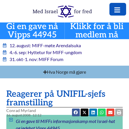
Gi en gave nå
Klikk for å bli
Vipps 44945
medlem nå
12. august: MIFF-møte Arendalsuka
4.-6. sep: Hyttetur for MIFF-ungdom
31. okt-1. nov: MIFF Forum
Hva Norge må gjøre
Reagerer på UNIFIL-sjefs
framstilling
Conrad Myrland
16. august 2008
12:12
Gi en gave til MIFFs informasjonskamp mot Israel-hat
og jødehat Vipps 44945