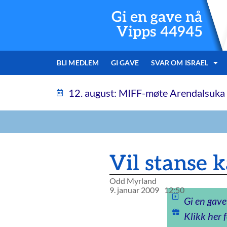
Gi en gave nå
Vipps 44945
BLI MEDLEM
GI GAVE
SVAR OM ISRAEL
12. august: MIFF-møte Arendalsuka
Vil stanse 
Odd Myrland
9. januar 2009
12:50
Gi en gave
Klikk her f