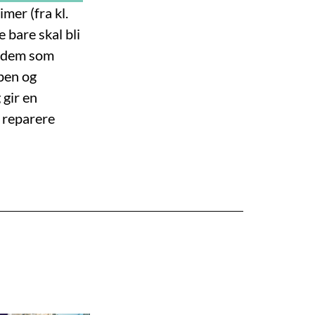
imer (fra kl.
 bare skal bli
il dem som
pen og
 gir en
å reparere