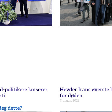
d-politikere lanserer
Hevder Irans øverste l
ti
for døden
7. august 2026
eg dette?