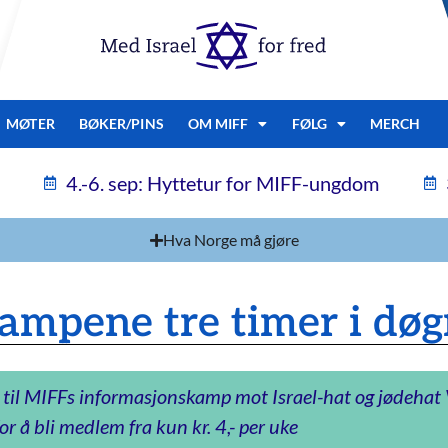
MØTER
BØKER/PINS
OM MIFF
FØLG
MERCH
4.-6. sep: Hyttetur for MIFF-ungdom
Hva Norge må gjøre
kampene tre timer i døg
 til MIFFs informasjonskamp mot Israel-hat og jødeha
or å bli medlem fra kun kr. 4,- per uke