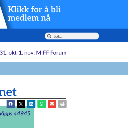
Klikk for å bli
medlem nå
31. okt-1. nov: MIFF Forum
net
t Vipps 44945