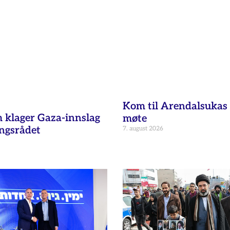
Kom til Arendalsukas 
klager Gaza-innslag
møte
ingsrådet
7. august 2026