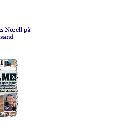
s Norell på
nsand