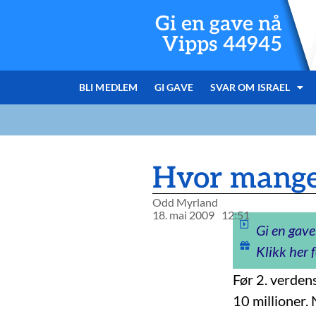
Gi en gave nå
Vipps 44945
BLI MEDLEM
GI GAVE
SVAR OM ISRAEL
Hvor mange
Odd Myrland
18. mai 2009
12:51
Gi en gave
Klikk her f
Før 2. verdens
10 millioner. 