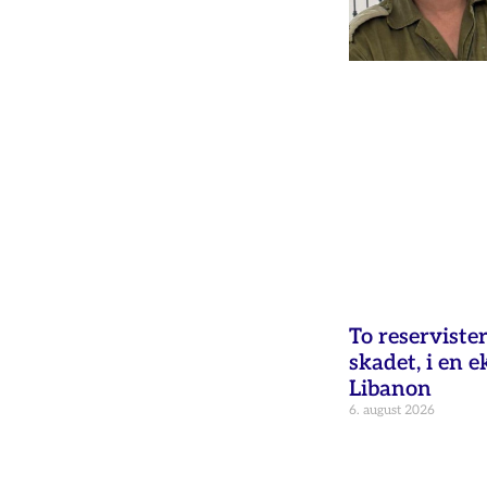
To reservister
skadet, i en e
Libanon
6. august 2026