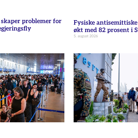
t skaper problemer for
Fysiske antisemittisk
egjeringsfly
økt med 82 prosent i 
5. august 2026