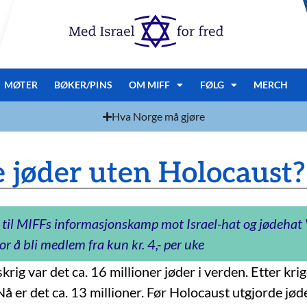
MØTER
BØKER/PINS
OM MIFF
FØLG
MERCH
Hva Norge må gjøre
 jøder uten Holocaust?
 til MIFFs informasjonskamp mot Israel-hat og jødeha
or å bli medlem fra kun kr. 4,- per uke
krig var det ca. 16 millioner jøder i verden. Etter krig
Nå er det ca. 13 millioner. Før Holocaust utgjorde jø