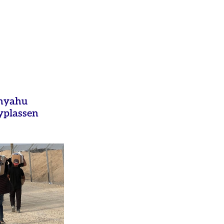
anyahu
yplassen