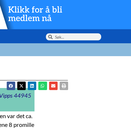
Klikk for å bli
medlem nå
t Vipps 44945
en var det ca.
dene 8 promille