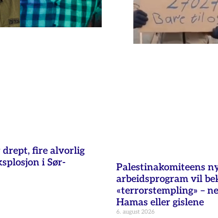
 drept, fire alvorlig
ksplosjon i Sør-
Palestinakomiteens n
arbeidsprogram vil b
«terrorstempling» – n
Hamas eller gislene
6. august 2026