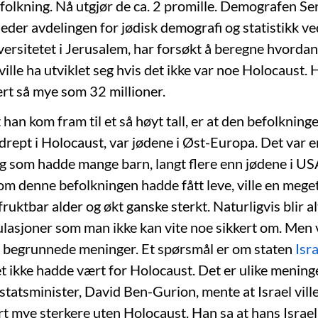
folkning. Nå utgjør de ca. 2 promille. Demografen Se
leder avdelingen for jødisk demografi og statistikk v
versitetet i Jerusalem, har forsøkt å beregne hvordan
ille ha utviklet seg hvis det ikke var noe Holocaust.
ært så mye som 32 millioner.
 han kom fram til et så høyt tall, er at den befolkning
 drept i Holocaust, var jødene i Øst-Europa. Det var e
g som hadde mange barn, langt flere enn jødene i US
m denne befolkningen hadde fått leve, ville en meget
ruktbar alder og økt ganske sterkt. Naturligvis blir alt 
asjoner som man ikke kan vite noe sikkert om. Men vi
 begrunnede meninger. Et spørsmål er om staten
Isra
 det ikke hadde vært for Holocaust. Det er ulike mening
 statsminister, David Ben-Gurion, mente at Israel ville
t mye sterkere uten Holocaust. Han sa at hans Israel