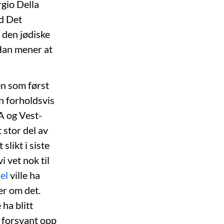
rgio Della
ed Det
 den jødiske
 Han mener at
en som først
n forholdsvis
A og Vest-
 stor del av
slikt i siste
 vet nok til
el
ville ha
er om det.
 ha blitt
 forsvant opp