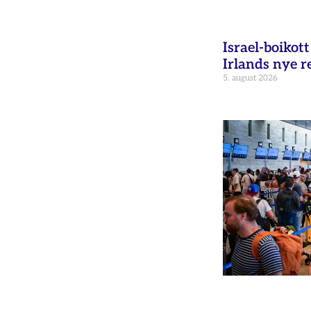
Israel-boikot
Irlands nye r
5. august 2026