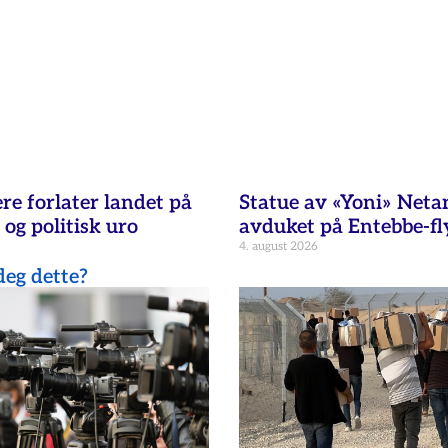
re forlater landet på
Statue av «Yoni» Net
 og politisk uro
avduket på Entebbe-fl
4. august 2026
eg dette?