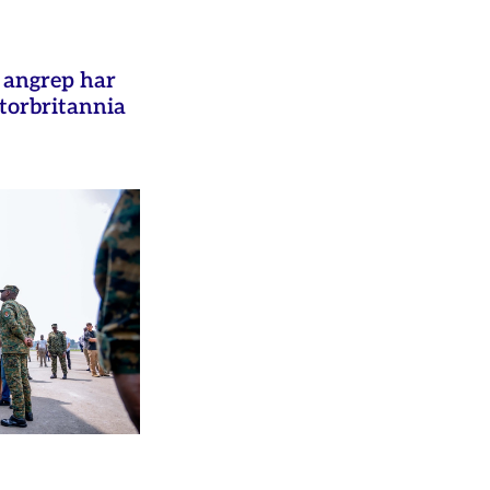
e angrep har
Storbritannia