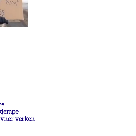
ye
ekjempe
evner verken