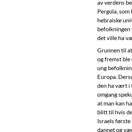
av verdens be
Pergola, som 
hebraiske uni
befolkningen v
det ville ha v
Grunnen til at
og fremst ble
ung befolknin
Europa. Derso
den ha vært i f
omgang spekul
at man kan ha
blitt til hvis
Israels første
dannet og vær