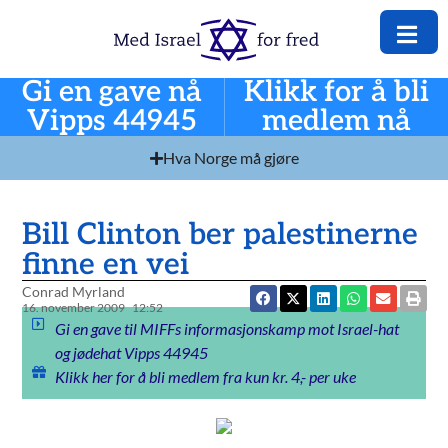
Gi en gave nå
Klikk for å bli
Vipps 44945
medlem nå
Hva Norge må gjøre
Bill Clinton ber palestinerne
finne en vei
Conrad Myrland
16. november 2009
12:52
Gi en gave til MIFFs informasjonskamp mot Israel-hat
og jødehat Vipps 44945
Klikk her for å bli medlem fra kun kr. 4,- per uke