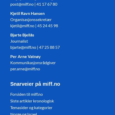
post@miff.no | 41 17 67 80
Kjetil Ravn Hansen
Organisasjonssekretær
kjetil@miff.no | 45 24 45 98
Bjarte Bjellås
Journalist
bjarte@miff.no | 47 25 88 57
Per Arne Vatnøy
Kommunikasjonsrådgiver
per.arne@miff.no
Snarveier på miff.no
Forsiden til miff.no
Siste artikler kronologisk
Temasider og kategorier
Norge og Israel