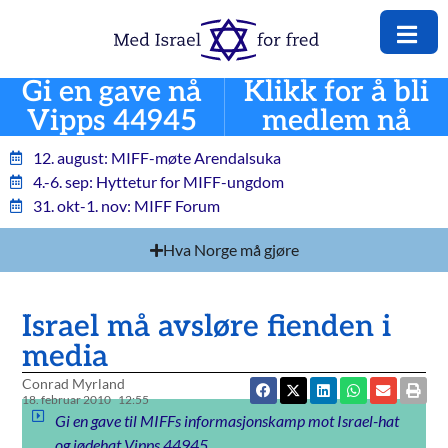
Gi en gave nå
Klikk for å bli
Vipps 44945
medlem nå
12. august: MIFF-møte Arendalsuka
4.-6. sep: Hyttetur for MIFF-ungdom
31. okt-1. nov: MIFF Forum
Hva Norge må gjøre
Israel må avsløre fienden i
media
Conrad Myrland
18. februar 2010
12:55
Gi en gave til MIFFs informasjonskamp mot Israel-hat
og jødehat Vipps 44945