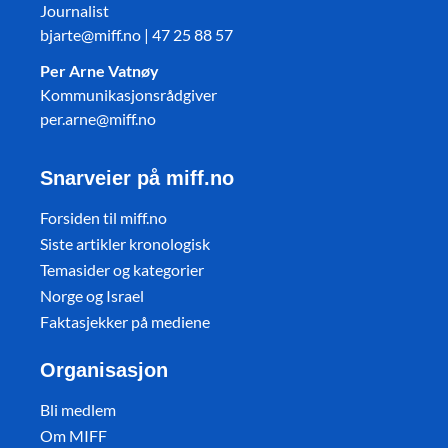
Journalist
bjarte@miff.no | 47 25 88 57
Per Arne Vatnøy
Kommunikasjonsrådgiver
per.arne@miff.no
Snarveier på miff.no
Forsiden til miff.no
Siste artikler kronologisk
Temasider og kategorier
Norge og Israel
Faktasjekker på mediene
Organisasjon
Bli medlem
Om MIFF