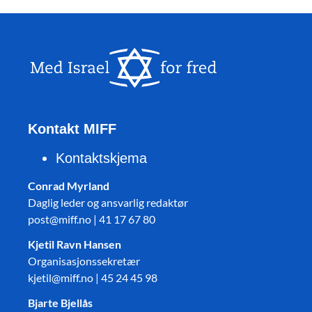
Kontakt MIFF
Kontaktskjema
Conrad Myrland
Daglig leder og ansvarlig redaktør
post@miff.no | 41 17 67 80
Kjetil Ravn Hansen
Organisasjonssekretær
kjetil@miff.no | 45 24 45 98
Bjarte Bjellås