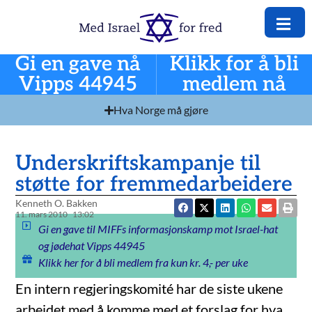
Gi en gave nå
Klikk for å bli
Vipps 44945
medlem nå
Hva Norge må gjøre
Underskriftskampanje til
støtte for fremmedarbeidere
Kenneth O. Bakken
11. mars 2010
13:02
Gi en gave til MIFFs informasjonskamp mot Israel-hat
og jødehat Vipps 44945
Klikk her for å bli medlem fra kun kr. 4,- per uke
En intern regjeringskomité har de siste ukene
arbeidet med å komme med et forslag for hva