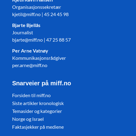
Organisasjonssekretær
kjetil@miff.no | 45 24 45 98
Bjarte Bjellås
Journalist
bjarte@miff.no | 47 25 88 57
Per Arne Vatnøy
Kommunikasjonsrådgiver
per.arne@miff.no
Snarveier på miff.no
Forsiden til miff.no
Siste artikler kronologisk
Temasider og kategorier
Norge og Israel
Faktasjekker på mediene