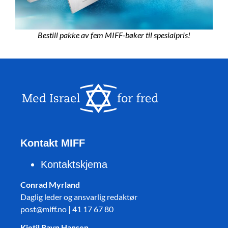
Bestill pakke av fem MIFF-bøker til spesialpris!
Kontakt MIFF
Kontaktskjema
Conrad Myrland
Daglig leder og ansvarlig redaktør
post@miff.no | 41 17 67 80
Kjetil Ravn Hansen