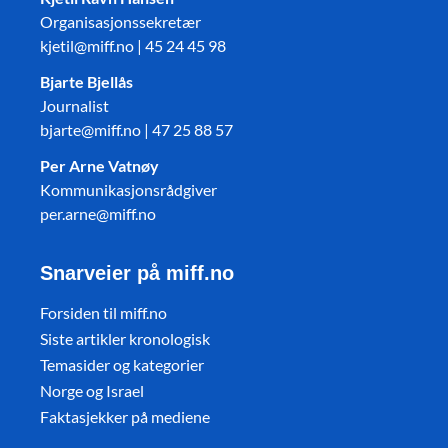
Organisasjonssekretær
kjetil@miff.no | 45 24 45 98
Bjarte Bjellås
Journalist
bjarte@miff.no | 47 25 88 57
Per Arne Vatnøy
Kommunikasjonsrådgiver
per.arne@miff.no
Snarveier på miff.no
Forsiden til miff.no
Siste artikler kronologisk
Temasider og kategorier
Norge og Israel
Faktasjekker på mediene