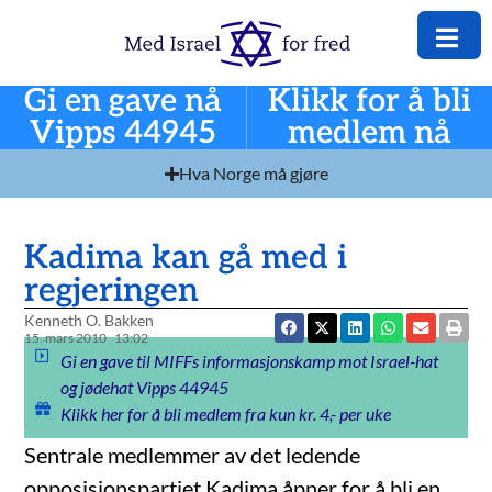
Gi en gave nå
Klikk for å bli
Vipps 44945
medlem nå
Hva Norge må gjøre
Kadima kan gå med i
regjeringen
Kenneth O. Bakken
15. mars 2010
13:02
Gi en gave til MIFFs informasjonskamp mot Israel-hat
og jødehat Vipps 44945
Klikk her for å bli medlem fra kun kr. 4,- per uke
Sentrale medlemmer av det ledende
opposisjonspartiet Kadima åpner for å bli en