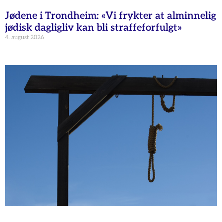
Jødene i Trondheim: «Vi frykter at alminnelig
jødisk dagligliv kan bli straffeforfulgt»
4. august 2026