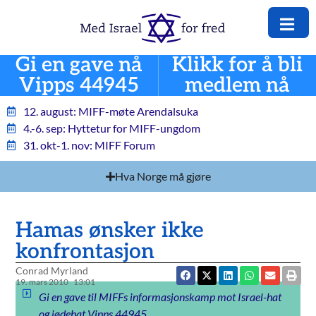
Gi en gave nå
Klikk for å bli
Vipps 44945
medlem nå
12. august: MIFF-møte Arendalsuka
4.-6. sep: Hyttetur for MIFF-ungdom
31. okt-1. nov: MIFF Forum
Hva Norge må gjøre
Hamas ønsker ikke
konfrontasjon
Conrad Myrland
19. mars 2010
13:01
Gi en gave til MIFFs informasjonskamp mot Israel-hat
og jødehat Vipps 44945