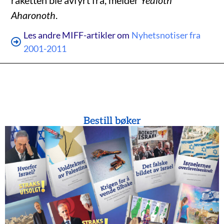
raketten ble avfyrt fra, melder
Yedioth
Aharonoth
.
Les andre MIFF-artikler om
Nyhetsnotiser fra
2001-2011
Bestill bøker