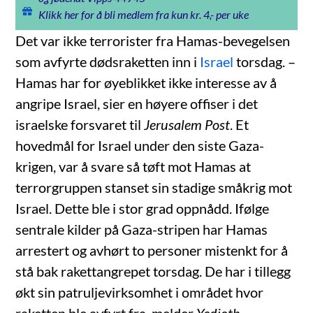
Klikk her for å bli medlem fra kun kr. 4,- per uke
Det var ikke terrorister fra Hamas-bevegelsen
som avfyrte dødsraketten inn i
Israel
torsdag. –
Hamas har for øyeblikket ikke interesse av å
angripe Israel, sier en høyere offiser i det
israelske forsvaret til
Jerusalem Post
. Et
hovedmål for Israel under den siste Gaza-
krigen, var å svare så tøft mot Hamas at
terrorgruppen stanset sin stadige småkrig mot
Israel. Dette ble i stor grad oppnådd. Ifølge
sentrale kilder på Gaza-stripen har Hamas
arrestert og avhørt to personer mistenkt for å
stå bak rakettangrepet torsdag. De har i tillegg
økt sin patruljevirksomhet i området hvor