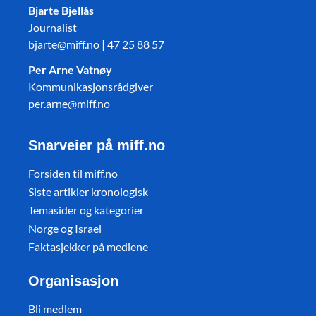
Bjarte Bjellås
Journalist
bjarte@miff.no | 47 25 88 57
Per Arne Vatnøy
Kommunikasjonsrådgiver
per.arne@miff.no
Snarveier på miff.no
Forsiden til miff.no
Siste artikler kronologisk
Temasider og kategorier
Norge og Israel
Faktasjekker på mediene
Organisasjon
Bli medlem