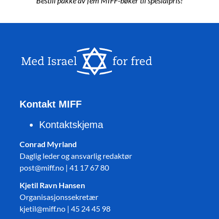
Bestill pakke av fem MIFF-bøker til spesialpris!
Kontakt MIFF
Kontaktskjema
Conrad Myrland
Daglig leder og ansvarlig redaktør
post@miff.no | 41 17 67 80
Kjetil Ravn Hansen
Organisasjonssekretær
kjetil@miff.no | 45 24 45 98