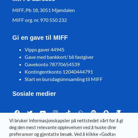
MIFF, Pb 18, 3051 Mjøndalen
MIFF org. nr. 970 550 232
Gi en gave til MIFF
Vipps gaver 44945
Gave med bankkort/ bli fastgiver
Gavekonto 78770654539
Kontingentkonto 12040444791
Start en bursdagsinnsamling til MIFF
Sosiale medier
Vi bruker informasjonskapsler på nettstedet vårt for å gi
deg den mest relevante opplevelsen ved å huske dine
Visit MIFF in other languages
preferanser og gjentatte besøk. Ved å klikke «Godta»