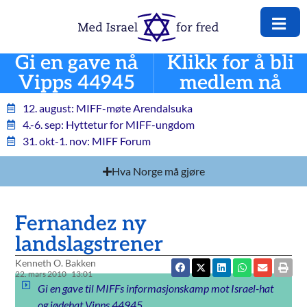
Gi en gave nå
Klikk for å bli
Vipps 44945
medlem nå
12. august: MIFF-møte Arendalsuka
4.-6. sep: Hyttetur for MIFF-ungdom
31. okt-1. nov: MIFF Forum
Hva Norge må gjøre
Fernandez ny
landslagstrener
Kenneth O. Bakken
22. mars 2010
13:01
Gi en gave til MIFFs informasjonskamp mot Israel-hat
og jødehat Vipps 44945