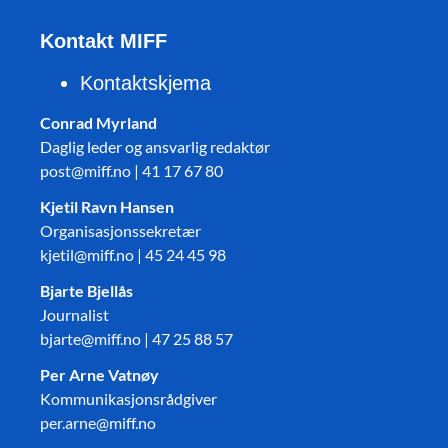
Kontakt MIFF
Kontaktskjema
Conrad Myrland
Daglig leder og ansvarlig redaktør
post@miff.no | 41 17 67 80
Kjetil Ravn Hansen
Organisasjonssekretær
kjetil@miff.no | 45 24 45 98
Bjarte Bjellås
Journalist
bjarte@miff.no | 47 25 88 57
Per Arne Vatnøy
Kommunikasjonsrådgiver
per.arne@miff.no