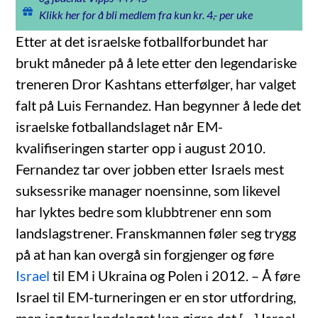
Klikk her for å bli medlem fra kun kr. 4,- per uke
Etter at det israelske fotballforbundet har
brukt måneder på å lete etter den legendariske
treneren Dror Kashtans etterfølger, har valget
falt på Luis Fernandez. Han begynner å lede det
israelske fotballandslaget når EM-
kvalifiseringen starter opp i august 2010.
Fernandez tar over jobben etter Israels mest
suksessrike manager noensinne, som likevel
har lyktes bedre som klubbtrener enn som
landslagstrener. Franskmannen føler seg trygg
på at han kan overgå sin forgjenger og føre
Israel
til EM i Ukraina og Polen i 2012. – Å føre
Israel til EM-turneringen er en stor utfordring,