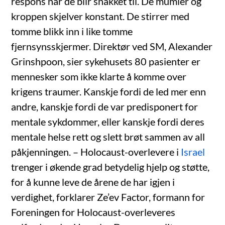
respons når de blir snakket til. De mumler og
kroppen skjelver konstant. De stirrer med
tomme blikk inn i like tomme
fjernsynsskjermer. Direktør ved SM, Alexander
Grinshpoon, sier sykehusets 80 pasienter er
mennesker som ikke klarte å komme over
krigens traumer. Kanskje fordi de led mer enn
andre, kanskje fordi de var predisponert for
mentale sykdommer, eller kanskje fordi deres
mentale helse rett og slett brøt sammen av all
påkjenningen. – Holocaust-overlevere i
Israel
trenger i økende grad betydelig hjelp og støtte,
for å kunne leve de årene de har igjen i
verdighet, forklarer Ze’ev Factor, formann for
Foreningen for Holocaust-overleveres