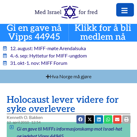
Gi en gave nå
Klikk for å bli
Vipps 44945
medlem nå
12. august: MIFF-møte Arendalsuka
4.-6. sep: Hyttetur for MIFF-ungdom
31. okt-1. nov: MIFF Forum
Hva Norge må gjøre
Holocaust lever videre for
syke overlevere
Kenneth O. Bakken
12. april 2010
12:54
Gi en gave til MIFFs informasjonskamp mot Israel-hat
og jødehat Vipps 44945