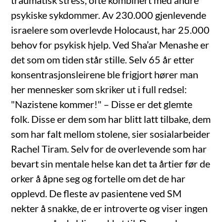
traumatisk stress, ofte kombinert med andre
psykiske sykdommer. Av 230.000 gjenlevende
israelere som overlevde Holocaust, har 25.000
behov for psykisk hjelp. Ved Sha’ar Menashe er
det som om tiden står stille. Selv 65 år etter
konsentrasjonsleirene ble frigjort hører man
her mennesker som skriker ut i full redsel:
"Nazistene kommer!" – Disse er det glemte
folk. Disse er dem som har blitt latt tilbake, dem
som har falt mellom stolene, sier sosialarbeider
Rachel Tiram. Selv for de overlevende som har
bevart sin mentale helse kan det ta årtier før de
orker å åpne seg og fortelle om det de har
opplevd. De fleste av pasientene ved SM
nekter å snakke, de er introverte og viser ingen