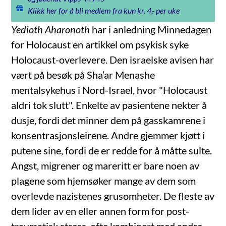
Klikk her for å bli medlem fra kun kr. 4,- per uke
Yedioth Aharonoth
har i anledning Minnedagen
for Holocaust en artikkel om psykisk syke
Holocaust-overlevere. Den israelske avisen har
vært på besøk på Sha’ar Menashe
mentalsykehus i Nord-Israel, hvor "Holocaust
aldri tok slutt". Enkelte av pasientene nekter å
dusje, fordi det minner dem på gasskamrene i
konsentrasjonsleirene. Andre gjemmer kjøtt i
putene sine, fordi de er redde for å måtte sulte.
Angst, migrener og mareritt er bare noen av
plagene som hjemsøker mange av dem som
overlevde nazistenes grusomheter. De fleste av
dem lider av en eller annen form for post-