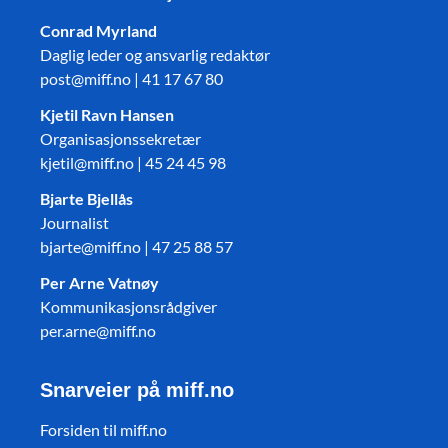
Conrad Myrland
Daglig leder og ansvarlig redaktør
post@miff.no | 41 17 67 80
Kjetil Ravn Hansen
Organisasjonssekretær
kjetil@miff.no | 45 24 45 98
Bjarte Bjellås
Journalist
bjarte@miff.no | 47 25 88 57
Per Arne Vatnøy
Kommunikasjonsrådgiver
per.arne@miff.no
Snarveier på miff.no
Forsiden til miff.no