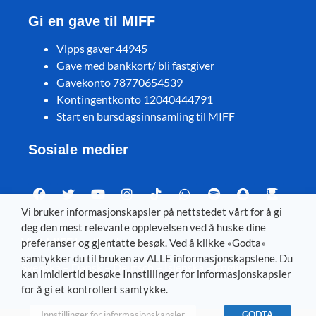
Gi en gave til MIFF
Vipps gaver 44945
Gave med bankkort/ bli fastgiver
Gavekonto 78770654539
Kontingentkonto 12040444791
Start en bursdagsinnsamling til MIFF
Sosiale medier
Vi bruker informasjonskapsler på nettstedet vårt for å gi
deg den mest relevante opplevelsen ved å huske dine
Visit MIFF in other languages
preferanser og gjentatte besøk. Ved å klikke «Godta»
samtykker du til bruken av ALLE informasjonskapslene. Du
Svenska
–
Dansk
–
Deutsch
–
Íslenska
–
English
kan imidlertid besøke Innstillinger for informasjonskapsler
for å gi et kontrollert samtykke.
Innstillinger for informasjonskapsler
GODTA