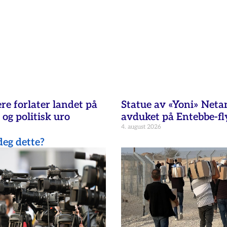
re forlater landet på
Statue av «Yoni» Net
 og politisk uro
avduket på Entebbe-fl
4. august 2026
eg dette?