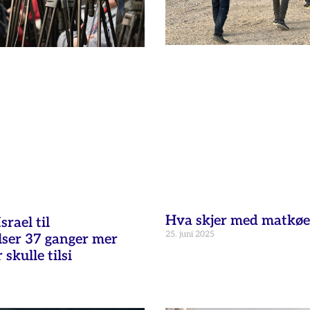
Hva skjer med matkøe
rael til
25. juni 2025
lser 37 ganger mer
skulle tilsi