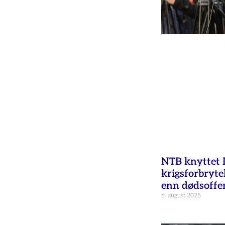
NTB knyttet Is
krigsforbryte
enn dødsoffer 
6. august 2025