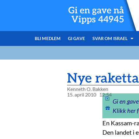
Gi en gave nå
Vipps 44945
BLI MEDLEM
GI GAVE
SVAR OM ISRAEL
Nye raketta
Kenneth O. Bakken
15. april 2010
12:54
Gi en gave
Klikk her f
En Kassam-rak
Den landet i 