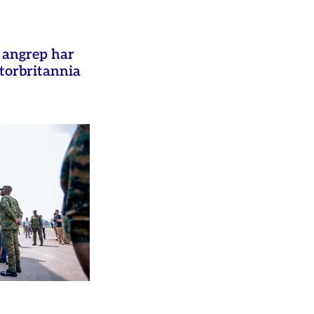
e angrep har
Storbritannia