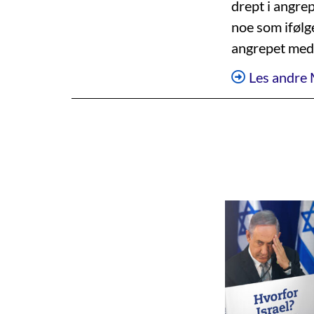
drept i angre
noe som iføl
angrepet med 
Les andre 