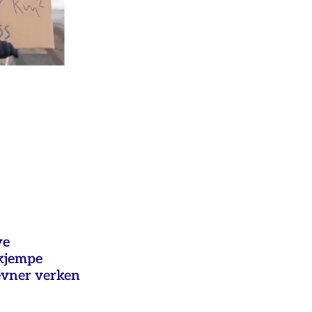
ye
ekjempe
evner verken