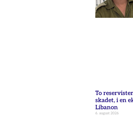
To reservister
skadet, i en e
Libanon
6. august 2026