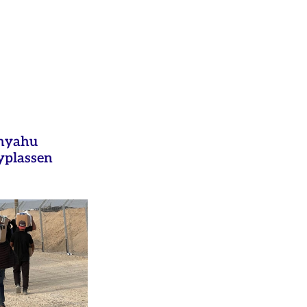
anyahu
yplassen