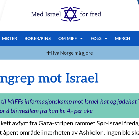
MØTER
BØKER/PINS
OM MIFF
FØLG
MERCH
Hva Norge må gjøre
ngrep mot Israel
 til MIFFs informasjonskamp mot Israel-hat og jødeha
or å bli medlem fra kun kr. 4,- per uke
ett avfyrt fra Gaza-stripen rammet Sør-Israel fred
et åpent område i nærheten av Ashkelon. Ingen ble ska