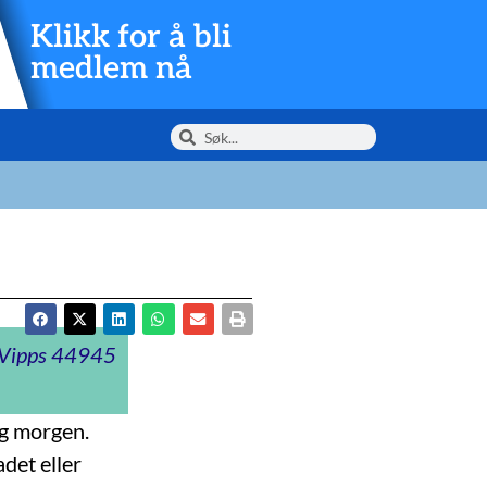
Klikk for å bli
medlem nå
t Vipps 44945
ag morgen.
det eller