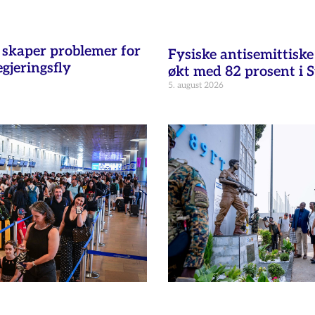
t skaper problemer for
Fysiske antisemittisk
egjeringsfly
økt med 82 prosent i 
5. august 2026