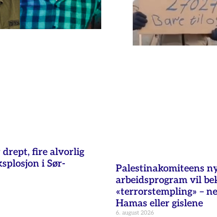
 drept, fire alvorlig
ksplosjon i Sør-
Palestinakomiteens n
arbeidsprogram vil b
«terrorstempling» – n
Hamas eller gislene
6. august 2026