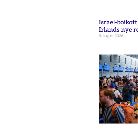
Israel-boikot
Irlands nye r
5. august 2026