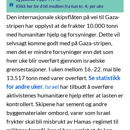
Klikk her for å bli medlem fra kun kr. 4,- per uke
Den internasjonale skipsflåten på vei til Gaza-
stripen har opplyst at de frakter 10.000 tonn
med humanitær hjelp og forsyninger. Dette vil
selvsagt komme godt med på Gaza-stripen,
men det er mindre forsyninger enn det som
hver uke blir overført gjennom israelske
grensestasjoner. I uken mellom 16.-22. mai ble
13.517 tonn med varer overført.
Se statistikk
for andre uker.
Israel
har tilbudt å overføre
aktivistenes humanitære hjelp etter at lasten er
kontrollert. Skipene har sement og andre
byggematerialer ombord, varer som Israel
frykter skal bli misbrukt av Hamas-regimet til