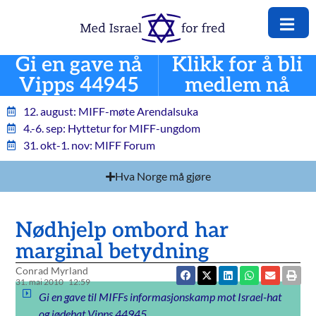
Gi en gave nå
Klikk for å bli
Vipps 44945
medlem nå
12. august: MIFF-møte Arendalsuka
4.-6. sep: Hyttetur for MIFF-ungdom
31. okt-1. nov: MIFF Forum
Hva Norge må gjøre
Nødhjelp ombord har
marginal betydning
Conrad Myrland
31. mai 2010
12:59
Gi en gave til MIFFs informasjonskamp mot Israel-hat
og jødehat Vipps 44945