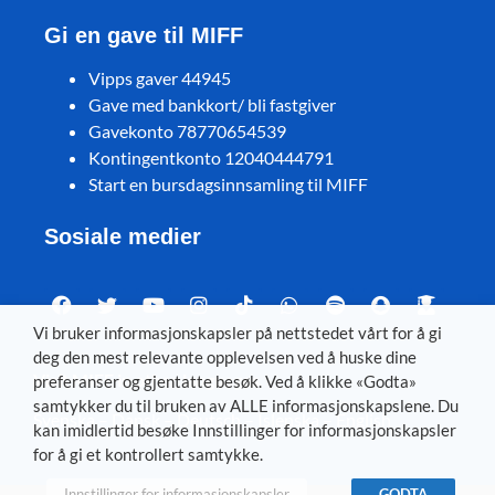
Gi en gave til MIFF
Vipps gaver 44945
Gave med bankkort/ bli fastgiver
Gavekonto 78770654539
Kontingentkonto 12040444791
Start en bursdagsinnsamling til MIFF
Sosiale medier
Vi bruker informasjonskapsler på nettstedet vårt for å gi
deg den mest relevante opplevelsen ved å huske dine
Visit MIFF in other languages
preferanser og gjentatte besøk. Ved å klikke «Godta»
samtykker du til bruken av ALLE informasjonskapslene. Du
Svenska
–
Dansk
–
Deutsch
–
Íslenska
–
English
kan imidlertid besøke Innstillinger for informasjonskapsler
for å gi et kontrollert samtykke.
Innstillinger for informasjonskapsler
GODTA