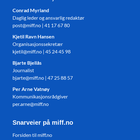
Conrad Myrland
Daglig leder og ansvarlig redaktør
post@miff.no | 41 17 67 80
Kjetil Ravn Hansen
Organisasjonssekretær
kjetil@miff.no | 45 24 45 98
Bjarte Bjellås
Journalist
bjarte@miff.no | 47 25 88 57
Per Arne Vatnøy
Kommunikasjonsrådgiver
per.arne@miff.no
Snarveier på miff.no
Forsiden til miff.no