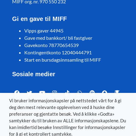
MIFF org. nr. 970 550 232
Gi en gave til MIFF
Vipps gaver 44945
Gave med bankkort/ bli fastgiver
Gavekonto 78770654539
Kontingentkonto 12040444791
Start en bursdagsinnsamling til MIFF
Sosiale medier
Vi bruker informasjonskapsler på nettstedet vårt for å gi
deg den mest relevante opplevelsen ved å huske dine
Visit MIFF in other languages
preferanser og gjentatte besøk. Ved å klikke «Godta»
samtykker du til bruken av ALLE informasjonskapslene. Du
Svenska
–
Dansk
–
Deutsch
–
Íslenska
–
English
kan imidlertid besøke Innstillinger for informasjonskapsler
for å gi et kontrollert samtykke.