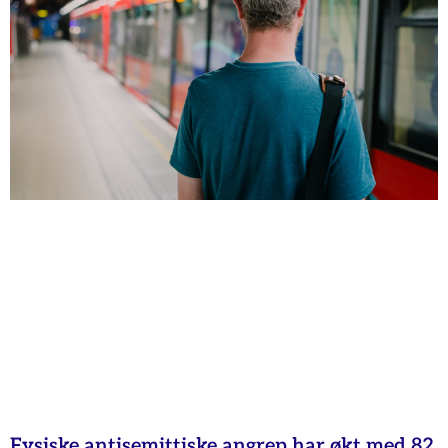
Fysiske antisemittiske angrep har økt med 82