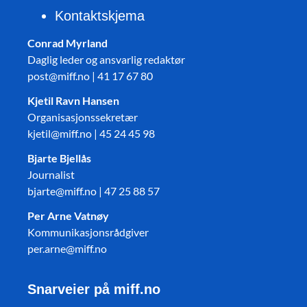
Kontaktskjema
Conrad Myrland
Daglig leder og ansvarlig redaktør
post@miff.no | 41 17 67 80
Kjetil Ravn Hansen
Organisasjonssekretær
kjetil@miff.no | 45 24 45 98
Bjarte Bjellås
Journalist
bjarte@miff.no | 47 25 88 57
Per Arne Vatnøy
Kommunikasjonsrådgiver
per.arne@miff.no
Snarveier på miff.no