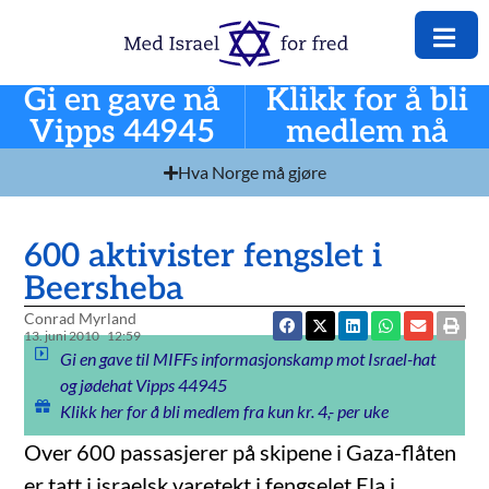
Gi en gave nå
Klikk for å bli
Vipps 44945
medlem nå
Hva Norge må gjøre
600 aktivister fengslet i
Beersheba
Conrad Myrland
13. juni 2010
12:59
Gi en gave til MIFFs informasjonskamp mot Israel-hat
og jødehat Vipps 44945
Klikk her for å bli medlem fra kun kr. 4,- per uke
Over 600 passasjerer på skipene i Gaza-flåten
er tatt i israelsk varetekt i fengselet Ela i