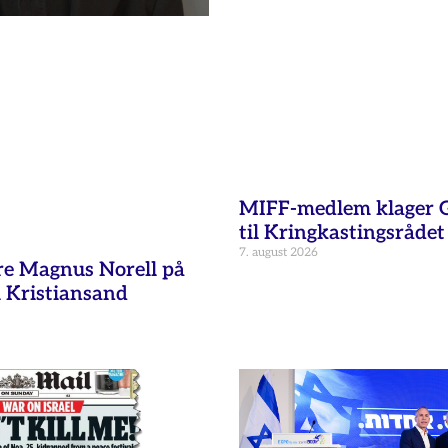
MIFF-medlem klager G
til Kringkastingsrådet
7. august 2026
re Magnus Norell på
 Kristiansand