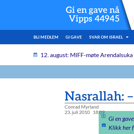
Gi en gave nå
Vipps 44945
BLI MEDLEM
GI GAVE
SVAR OM ISRAEL
12. august: MIFF-møte Arendalsuka
Nasrallah: –
Conrad Myrland
23. juli 2010
18:09
Gi en gave
Klikk her f