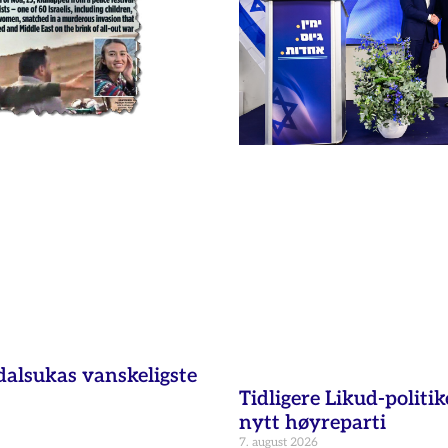
dalsukas vanskeligste
Tidligere Likud-politik
nytt høyreparti
7. august 2026