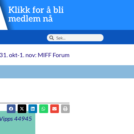
Klikk for å bli
medlem nå
31. okt-1. nov: MIFF Forum
t Vipps 44945