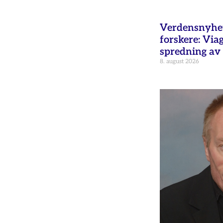
Verdensnyhet 
forskere: Via
spredning av 
8. august 2026