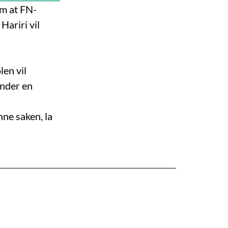
om at FN-
Hariri vil
len vil
under en
nne saken, la