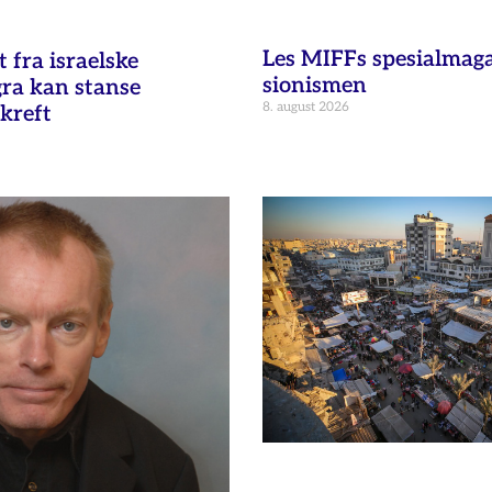
Les MIFFs spesialmag
fra israelske
sionismen
gra kan stanse
8. august 2026
kreft