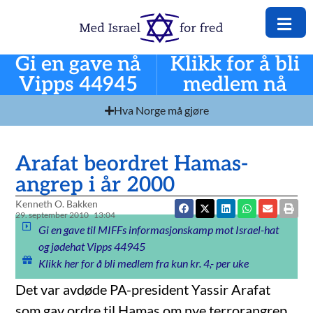
Gi en gave nå
Klikk for å bli
Vipps 44945
medlem nå
Hva Norge må gjøre
Arafat beordret Hamas-
angrep i år 2000
Kenneth O. Bakken
29. september 2010
13:04
Gi en gave til MIFFs informasjonskamp mot Israel-hat
og jødehat Vipps 44945
Klikk her for å bli medlem fra kun kr. 4,- per uke
Det var avdøde PA-president Yassir Arafat
som gav ordre til Hamas om nye terrorangrep