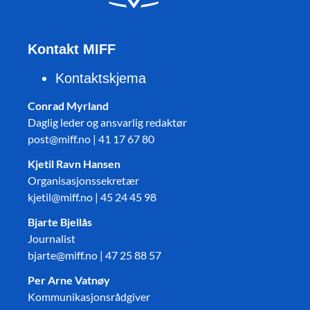
Kontakt MIFF
Kontaktskjema
Conrad Myrland
Daglig leder og ansvarlig redaktør
post@miff.no | 41 17 67 80
Kjetil Ravn Hansen
Organisasjonssekretær
kjetil@miff.no | 45 24 45 98
Bjarte Bjellås
Journalist
bjarte@miff.no | 47 25 88 57
Per Arne Vatnøy
Kommunikasjonsrådgiver