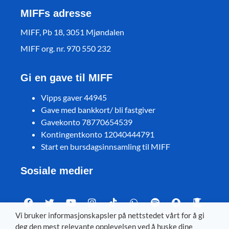
MIFFs adresse
MIFF, Pb 18, 3051 Mjøndalen
MIFF org. nr. 970 550 232
Gi en gave til MIFF
Vipps gaver 44945
Gave med bankkort/ bli fastgiver
Gavekonto 78770654539
Kontingentkonto 12040444791
Start en bursdagsinnsamling til MIFF
Sosiale medier
Vi bruker informasjonskapsler på nettstedet vårt for å gi
deg den mest relevante opplevelsen ved å huske dine