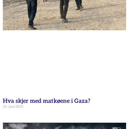
Hva skjer med matkøene i Gaza?
25. juni 2025