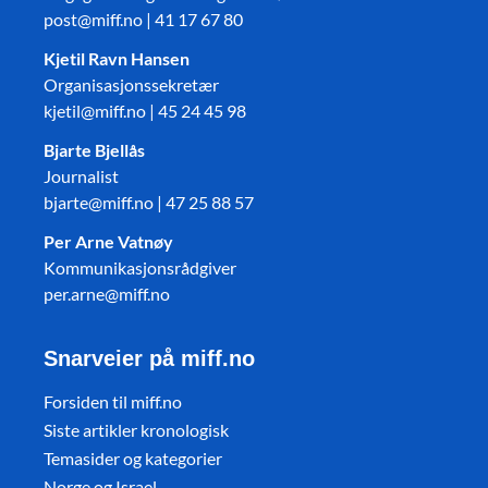
post@miff.no | 41 17 67 80
Kjetil Ravn Hansen
Organisasjonssekretær
kjetil@miff.no | 45 24 45 98
Bjarte Bjellås
Journalist
bjarte@miff.no | 47 25 88 57
Per Arne Vatnøy
Kommunikasjonsrådgiver
per.arne@miff.no
Snarveier på miff.no
Forsiden til miff.no
Siste artikler kronologisk
Temasider og kategorier
Norge og Israel