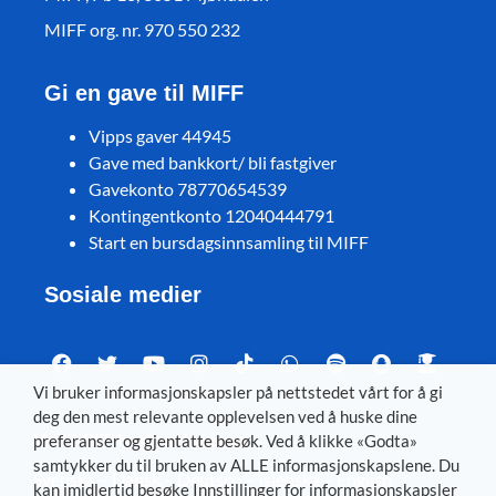
MIFF org. nr. 970 550 232
Gi en gave til MIFF
Vipps gaver 44945
Gave med bankkort/ bli fastgiver
Gavekonto 78770654539
Kontingentkonto 12040444791
Start en bursdagsinnsamling til MIFF
Sosiale medier
Vi bruker informasjonskapsler på nettstedet vårt for å gi
deg den mest relevante opplevelsen ved å huske dine
Visit MIFF in other languages
preferanser og gjentatte besøk. Ved å klikke «Godta»
samtykker du til bruken av ALLE informasjonskapslene. Du
Svenska
–
Dansk
–
Deutsch
–
Íslenska
–
English
kan imidlertid besøke Innstillinger for informasjonskapsler