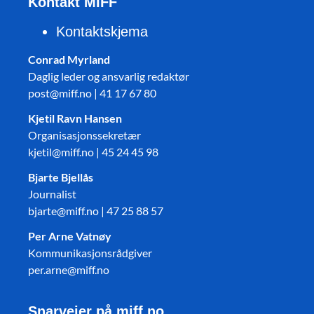
Kontakt MIFF
Kontaktskjema
Conrad Myrland
Daglig leder og ansvarlig redaktør
post@miff.no | 41 17 67 80
Kjetil Ravn Hansen
Organisasjonssekretær
kjetil@miff.no | 45 24 45 98
Bjarte Bjellås
Journalist
bjarte@miff.no | 47 25 88 57
Per Arne Vatnøy
Kommunikasjonsrådgiver
per.arne@miff.no
Snarveier på miff.no