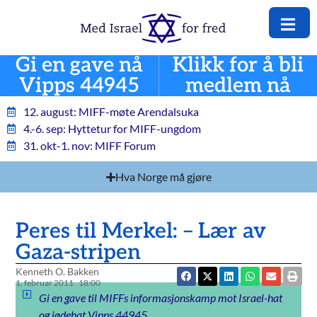
Gi en gave nå
Klikk for å bli
Vipps 44945
medlem nå
12. august: MIFF-møte Arendalsuka
4.-6. sep: Hyttetur for MIFF-ungdom
31. okt-1. nov: MIFF Forum
Hva Norge må gjøre
Peres til Merkel: – Lær av
Gaza-stripen
Kenneth O. Bakken
1. februar 2011
18:00
Gi en gave til MIFFs informasjonskamp mot Israel-hat
og jødehat Vipps 44945