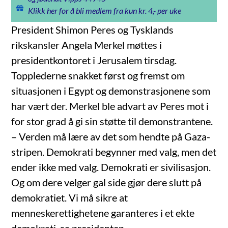
Klikk her for å bli medlem fra kun kr. 4,- per uke
President Shimon Peres og Tysklands
rikskansler Angela Merkel møttes i
presidentkontoret i Jerusalem tirsdag.
Topplederne snakket først og fremst om
situasjonen i Egypt og demonstrasjonene som
har vært der. Merkel ble advart av Peres mot i
for stor grad å gi sin støtte til demonstrantene.
– Verden må lære av det som hendte på Gaza-
stripen. Demokrati begynner med valg, men det
ender ikke med valg. Demokrati er sivilisasjon.
Og om dere velger gal side gjør dere slutt på
demokratiet. Vi må sikre at
menneskerettighetene garanteres i et ekte