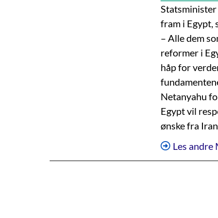
Statsministe
fram i Egypt, 
– Alle dem so
reformer i Egy
håp for verde
fundamentene 
Netanyahu fork
Egypt vil res
ønske fra Iran
Les andre 