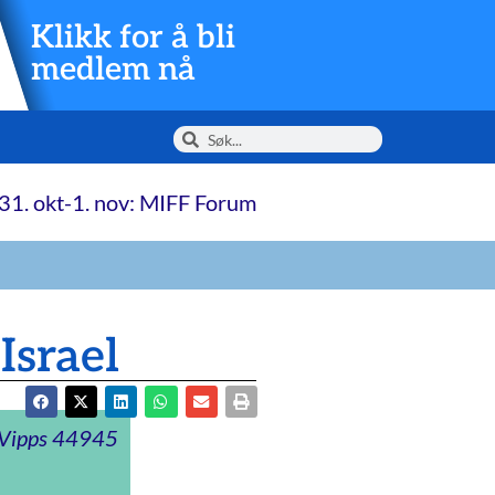
Klikk for å bli
medlem nå
31. okt-1. nov: MIFF Forum
Israel
t Vipps 44945