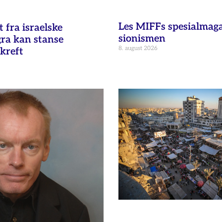
Les MIFFs spesialmag
fra israelske
sionismen
gra kan stanse
8. august 2026
kreft