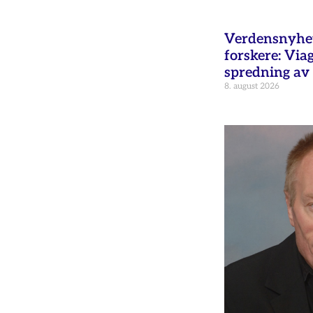
Verdensnyhet 
forskere: Via
spredning av 
8. august 2026