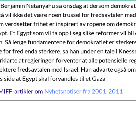
r Benjamin Netanyahu sa onsdag at dersom demokrati
så vil ikke det være noen trussel for fredsavtalen me
m verdsetter frihet er inspirert av ropene om demokr
pt. Et Egypt som vil ta opp i seg slike reformer vil bli 
n. Så lenge fundamentene for demokratiet er sterkere
for fred enda sterkere, sa han under en tale i Knesse
larte at regjeringen forventer at alle potensielle reg
pektere fredsavtalen med Israel. Han advarte også om 
s side at Egypt skal forvandles til et Gaza
MIFF-artikler om
Nyhetsnotiser fra 2001-2011