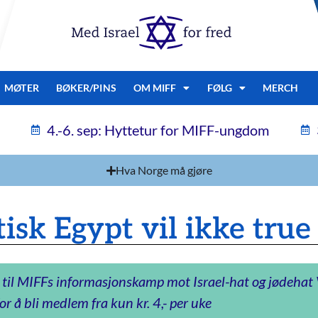
MØTER
BØKER/PINS
OM MIFF
FØLG
MERCH
4.-6. sep: Hyttetur for MIFF-ungdom
Hva Norge må gjøre
sk Egypt vil ikke true 
 til MIFFs informasjonskamp mot Israel-hat og jødeha
or å bli medlem fra kun kr. 4,- per uke