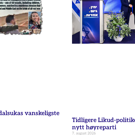
dalsukas vanskeligste
Tidligere Likud-politik
nytt høyreparti
7. august 2026