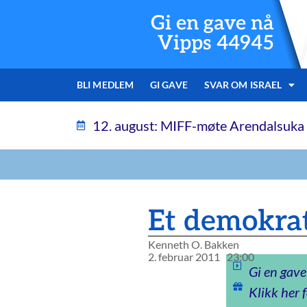
Gi en gave nå
Vipps 44945
BLI MEDLEM
GI GAVE
SVAR OM ISRAEL
12. august: MIFF-møte Arendalsuka
Et demokrati
Kenneth O. Bakken
2. februar 2011
23:00
Gi en gave
Klikk her f