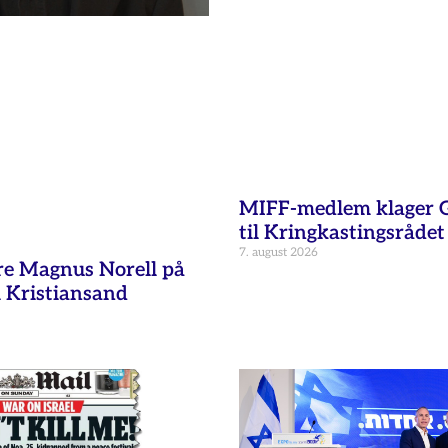
MIFF-medlem klager G
til Kringkastingsrådet
7. august 2026
re Magnus Norell på
 Kristiansand