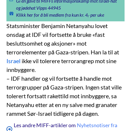
Gi en gave til MIFFs informasjonskamp mot Israel-hat
og jødehat Vipps 44945
Klikk her for å bli medlem fra kun kr. 4,- per uke
Statsminister Benjamin Netanyahu lovet
onsdag at IDF vil fortsette å bruke «fast
besluttsomhet og aksjoner» mot
terrorelementer på Gaza-stripen. Han la til at
Israel
ikke vil tolerere terrorangrep mot sine
innbyggere.
– IDF handler og vil fortsette å handle mot
terrorgrupper på Gaza-stripen. Ingen stat ville
tolerert fortsatt rakettild mot innbyggere, sa
Netanyahu etter at en ny salve med granater
rammet Sør-Israel tidligere på dagen.
Les andre MIFF-artikler om
Nyhetsnotiser fra