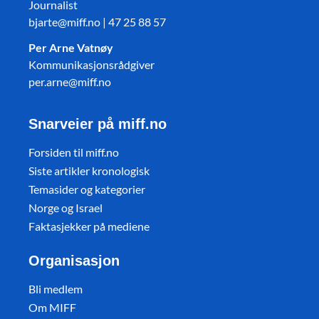
Journalist
bjarte@miff.no | 47 25 88 57
Per Arne Vatnøy
Kommunikasjonsrådgiver
per.arne@miff.no
Snarveier på miff.no
Forsiden til miff.no
Siste artikler kronologisk
Temasider og kategorier
Norge og Israel
Faktasjekker på mediene
Organisasjon
Bli medlem
Om MIFF