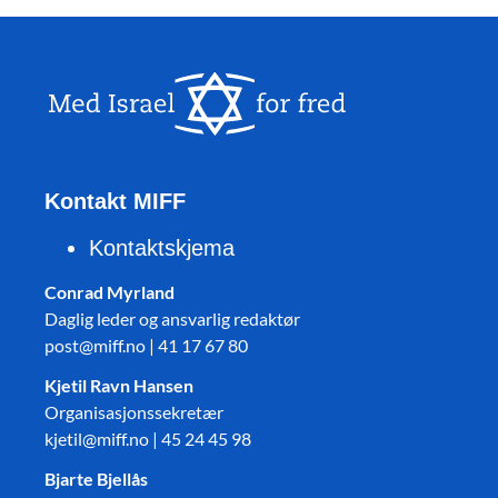
Kontakt MIFF
Kontaktskjema
Conrad Myrland
Daglig leder og ansvarlig redaktør
post@miff.no | 41 17 67 80
Kjetil Ravn Hansen
Organisasjonssekretær
kjetil@miff.no | 45 24 45 98
Bjarte Bjellås