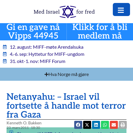
Gi en gave nå
Klikk for å bli
Vipps 44945
medlem nå
12. august: MIFF-møte Arendalsuka
4.-6. sep: Hyttetur for MIFF-ungdom
31. okt-1. nov: MIFF Forum
Hva Norge må gjøre
Netanyahu: – Israel vil
fortsette å handle mot terror
fra Gaza
Kenneth O. Bakken
23. mars 2011
18:30