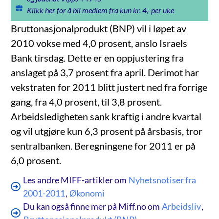
Klikk her for å bli medlem fra kun kr. 4,- per uke
Bruttonasjonalprodukt (BNP) vil i løpet av
2010 vokse med 4,0 prosent, anslo Israels
Bank tirsdag. Dette er en oppjustering fra
anslaget på 3,7 prosent fra april. Derimot har
vekstraten for 2011 blitt justert ned fra forrige
gang, fra 4,0 prosent, til 3,8 prosent.
Arbeidsledigheten sank kraftig i andre kvartal
og vil utgjøre kun 6,3 prosent på årsbasis, tror
sentralbanken. Beregningene for 2011 er på
6,0 prosent.
Les andre MIFF-artikler om
Nyhetsnotiser fra
2001-2011
,
Økonomi
Du kan også finne mer på Miff.no om
Arbeidsliv
,