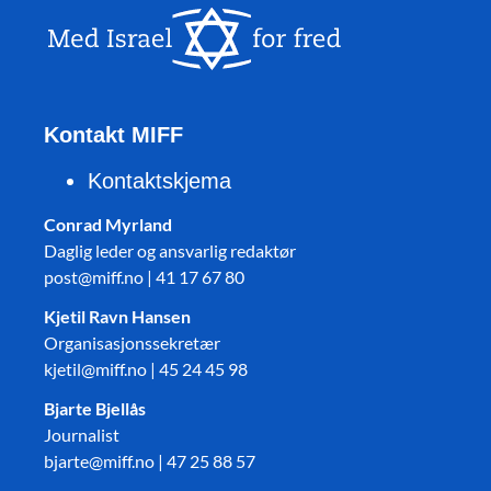
Kontakt MIFF
Kontaktskjema
Conrad Myrland
Daglig leder og ansvarlig redaktør
post@miff.no | 41 17 67 80
Kjetil Ravn Hansen
Organisasjonssekretær
kjetil@miff.no | 45 24 45 98
Bjarte Bjellås
Journalist
bjarte@miff.no | 47 25 88 57