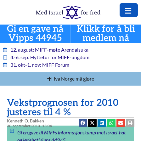
Gi en gave nå
Klikk for å bli
Vipps 44945
medlem nå
12. august: MIFF-møte Arendalsuka
4.-6. sep: Hyttetur for MIFF-ungdom
31. okt-1. nov: MIFF Forum
Hva Norge må gjøre
Vekstprognosen for 2010
justeres til 4 %
Kenneth O. Bakken
30. september 2010
13:04
Gi en gave til MIFFs informasjonskamp mot Israel-hat
og jødehat Vipps 44945