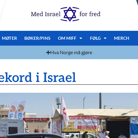
MØTER
BØKER/PINS
OM MIFF
FØLG
MERCH
Hva Norge må gjøre
kord i Israel