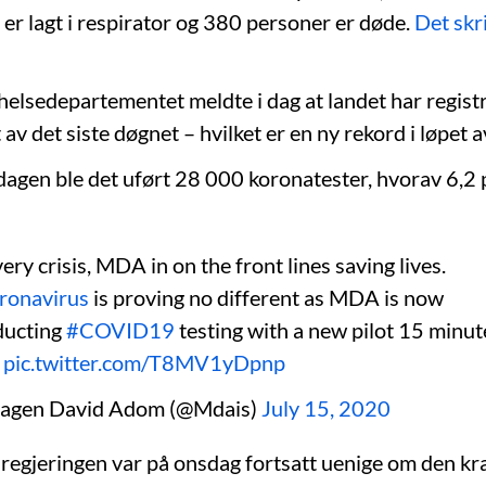
 er lagt i respirator og 380 personer er døde.
Det skr
 helsedepartementet meldte i dag at landet har regis
et av det siste døgnet – hvilket er en ny rekord i løpet 
sdagen ble det uført 28 000 koronatester, hvorav 6,2 
very crisis, MDA in on the front lines saving lives.
ronavirus
is proving no different as MDA is now
ducting
#COVID19
testing with a new pilot 15 minut
.
pic.twitter.com/T8MV1yDpnp
agen David Adom (@Mdais)
July 15, 2020
 regjeringen var på onsdag fortsatt uenige om den kr