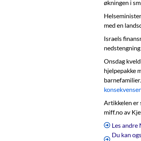
økningen i sm
Helseminister 
med en landsd
Israels finan
nedstengning 
Onsdag kveld 
hjelpepakke m
barnefamilier
konsekvensene
Artikkelen er
miff.no av Kj
Les andre 
Du kan ogs