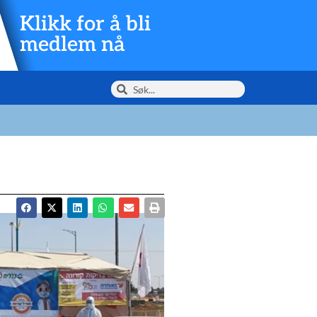
Klikk for å bli
medlem nå