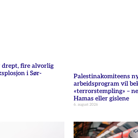
 drept, fire alvorlig
ksplosjon i Sør-
Palestinakomiteens n
arbeidsprogram vil b
«terrorstempling» – n
Hamas eller gislene
6. august 2026