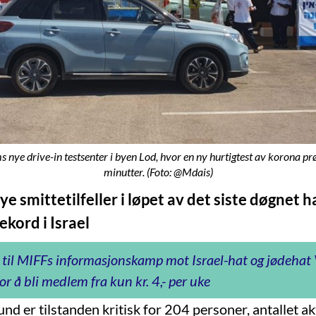
ye drive-in testsenter i byen Lod, hvor en ny hurtigtest av korona prøv
minutter. (Foto: @Mdais)
e smittetilfeller i løpet av det siste døgnet 
kord i Israel
 til MIFFs informasjonskamp mot Israel-hat og jødeha
or å bli medlem fra kun kr. 4,- per uke
und er tilstanden kritisk for 204 personer, antallet akt