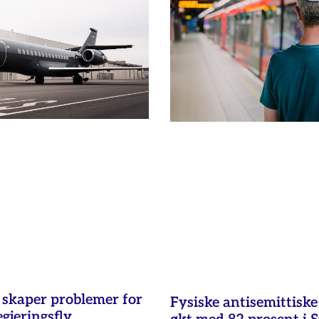
t skaper problemer for
Fysiske antisemittisk
egjeringsfly