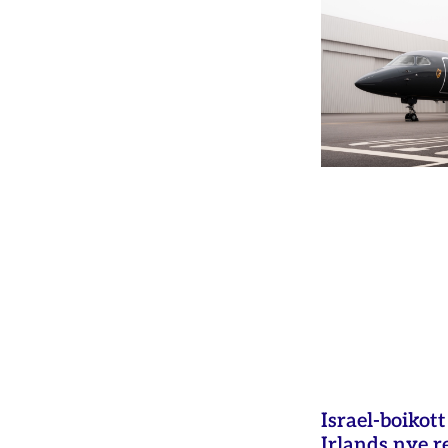
Israel-boikot
Irlands nye r