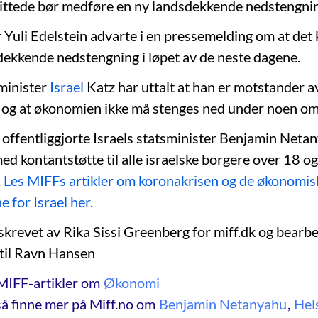
ittede bør medføre en ny landsdekkende nedstengni
Yuli Edelstein advarte i en pressemelding om at det k
ekkende nedstengning i løpet av de neste dagene.
sminister
Israel
Katz har uttalt at han er motstander a
og at økonomien ikke må stenges ned under noen om
offentliggjorte Israels statsminister Benjamin Neta
ed kontantstøtte til alle israelske borgere over 18 og
.
Les MIFFs artikler om koronakrisen og de økonomis
 for Israel her.
 skrevet av Rika Sissi Greenberg for miff.dk og bearbe
etil Ravn Hansen
MIFF-artikler om
Økonomi
å finne mer på Miff.no om
Benjamin Netanyahu
,
Hel