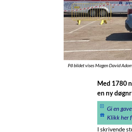
På bildet vises Magen David Adoms n
Med 1780 ny
en ny døgnre
Gi en gave
Klikk her f
I skrivende st