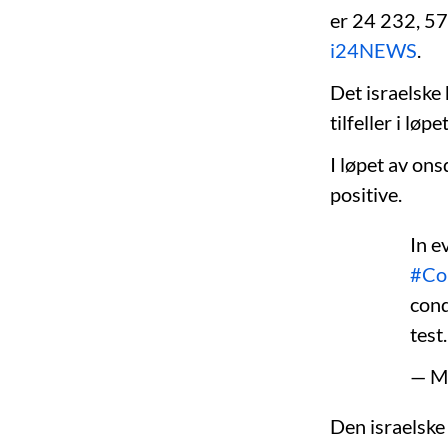
er 24 232, 57
i24NEWS
.
Det israelske
tilfeller i løp
I løpet av on
positive.
In e
#Co
con
test
— M
Den israelske