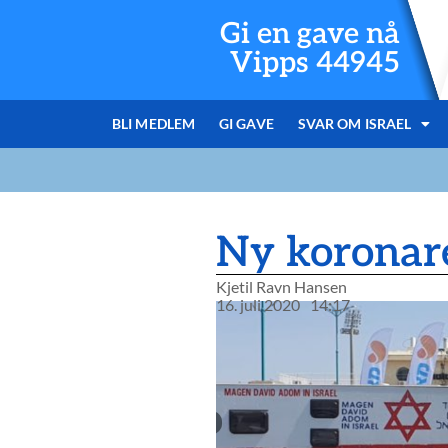
Gi en gave nå
Vipps 44945
BLI MEDLEM
GI GAVE
SVAR OM ISRAEL
Ny koronare
Kjetil Ravn Hansen
16. juli 2020
14:17