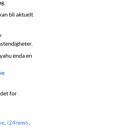
ng.
an bli aktuelt
v
stendigheter.
nyahu enda en
ke
det for
se
,
i24news
,