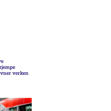
ye
ekjempe
evner verken