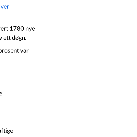
iver
trert 1780 nye
av ett døgn.
prosent var
e
aftige