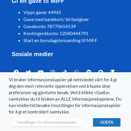
Gi en gave til MIFF
Vipps gaver 44945
Gave med bankkort/ bli fastgiver
Gavekonto 78770654539
Kontingentkonto 12040444791
Start en bursdagsinnsamling til MIFF
Sosiale medier
Vi bruker informasjonskapsler på nettstedet vårt for å gi
deg den mest relevante opplevelsen ved å huske dine
Visit MIFF in other languages
preferanser og gjentatte besøk. Ved å klikke «Godta»
samtykker du til bruken av ALLE informasjonskapslene. Du
Svenska
–
Dansk
–
Deutsch
–
Íslenska
–
English
kan imidlertid besøke Innstillinger for informasjonskapsler
for å gi et kontrollert samtykke.
Innstillinger for informasjonskapsler
GODTA
© 2026 Med Israel for fred