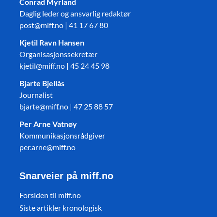
Conrad Myrland
Daglig leder og ansvarlig redaktør
post@miff.no | 41 17 67 80
Kjetil Ravn Hansen
Organisasjonssekretær
kjetil@miff.no | 45 24 45 98
Bjarte Bjellås
Journalist
bjarte@miff.no | 47 25 88 57
Per Arne Vatnøy
Kommunikasjonsrådgiver
per.arne@miff.no
Snarveier på miff.no
Forsiden til miff.no
Siste artikler kronologisk