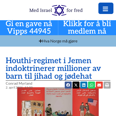
Gi en gave nå
Klikk for å bli
Vipps 44945
medlem nå
Hva Norge må gjøre
Houthi-regimet i Jemen
indoktrinerer millioner av
barn til jihad og jødehat
Conrad Myrland
2. april 2021
11:00