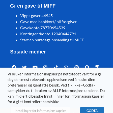
Gi en gave til MIFF
Vipps gaver 44945
Gave med bankkort/ bli fastgiver
Gavekonto 78770654539
Kontingentkonto 12040444791
Start en bursdagsinnsamling til MIFF
Sosiale medier
Vi bruker informasjonskapsler på nettstedet vårt for å gi
deg den mest relevante opplevelsen ved å huske dine
Visit MIFF in other languages
preferanser og gjentatte besøk. Ved å klikke «Godta»
samtykker du til bruken av ALLE informasjonskapslene. Du
Svenska
–
Dansk
–
Deutsch
–
Íslenska
–
English
kan imidlertid besøke Innstillinger for informasjonskapsler
for å gi et kontrollert samtykke.
Innstillinger for informasjonskapsler
GODTA