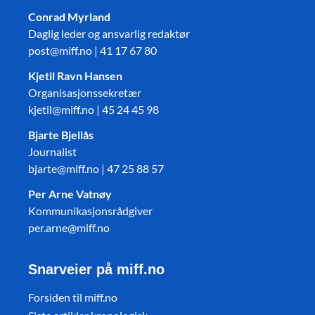
Conrad Myrland
Daglig leder og ansvarlig redaktør
post@miff.no | 41 17 67 80
Kjetil Ravn Hansen
Organisasjonssekretær
kjetil@miff.no | 45 24 45 98
Bjarte Bjellås
Journalist
bjarte@miff.no | 47 25 88 57
Per Arne Vatnøy
Kommunikasjonsrådgiver
per.arne@miff.no
Snarveier på miff.no
Forsiden til miff.no