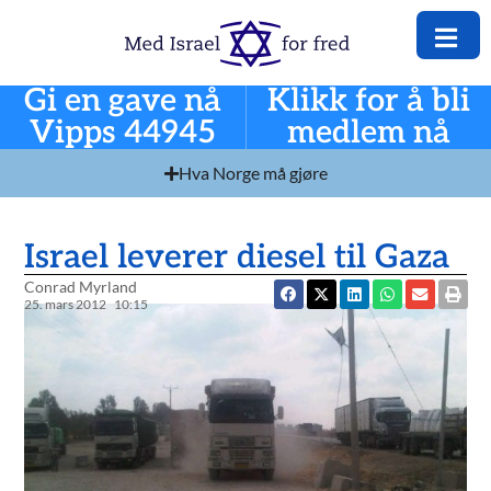
Gi en gave nå
Klikk for å bli
Vipps 44945
medlem nå
Hva Norge må gjøre
Israel leverer diesel til Gaza
Conrad Myrland
25. mars 2012
10:15