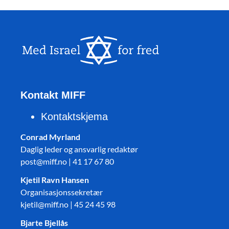
Kontakt MIFF
Kontaktskjema
Conrad Myrland
Daglig leder og ansvarlig redaktør
post@miff.no | 41 17 67 80
Kjetil Ravn Hansen
Organisasjonssekretær
kjetil@miff.no | 45 24 45 98
Bjarte Bjellås