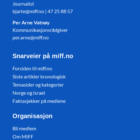
Journalist
bjarte@miff.no | 47 25 88 57
Per Arne Vatnøy
Kommunikasjonsrådgiver
per.arne@miff.no
Snarveier på miff.no
Forsiden til miff.no
Siste artikler kronologisk
Temasider og kategorier
Norge og Israel
Faktasjekker på mediene
Organisasjon
Bli medlem
Om MIFF