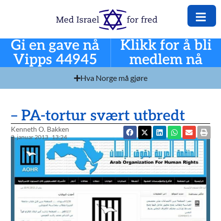
Gi en gave nå
Klikk for å bli
Vipps 44945
medlem nå
Hva Norge må gjøre
– PA-tortur svært utbredt
Kenneth O. Bakken
3. januar 2013
13:24