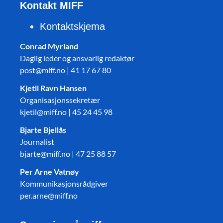
Kontakt MIFF
Kontaktskjema
Conrad Myrland
Daglig leder og ansvarlig redaktør
post@miff.no | 41 17 67 80
Kjetil Ravn Hansen
Organisasjonssekretær
kjetil@miff.no | 45 24 45 98
Bjarte Bjellås
Journalist
bjarte@miff.no | 47 25 88 57
Per Arne Vatnøy
Kommunikasjonsrådgiver
per.arne@miff.no