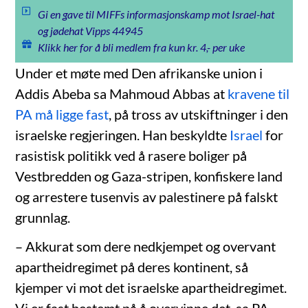
Gi en gave til MIFFs informasjonskamp mot Israel-hat
og jødehat Vipps 44945
Klikk her for å bli medlem fra kun kr. 4,- per uke
Under et møte med Den afrikanske union i
Addis Abeba sa Mahmoud Abbas at
kravene til
PA må ligge fast
, på tross av utskiftninger i den
israelske regjeringen. Han beskyldte
Israel
for
rasistisk politikk ved å rasere boliger på
Vestbredden og Gaza-stripen, konfiskere land
og arrestere tusenvis av palestinere på falskt
grunnlag.
– Akkurat som dere nedkjempet og overvant
apartheidregimet på deres kontinent, så
kjemper vi mot det israelske apartheidregimet.