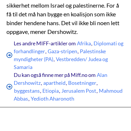
sikkerhet mellom Israel og palestinerne. For å
få til det må han bygge en koalisjon som ikke
binder hendene hans. Det vil ikke bli noen lett
oppgave, mener Dershowitz.
Les andre MIFF-artikler om
Afrika
,
Diplomati og
forhandlinger
,
Gaza-stripen
,
Palestinske
myndigheter (PA)
,
Vestbredden/ Judea og
Samaria
Du kan også finne mer på Miff.no om
Alan
Dershowitz
,
apartheid
,
Bosetninger
,
byggestans
,
Etiopia
,
Jerusalem Post
,
Mahmoud
Abbas
,
Yedioth Aharonoth