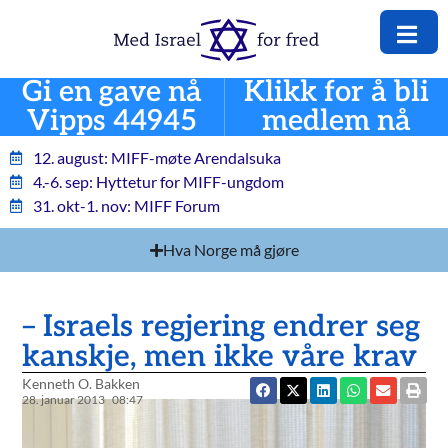
Gi en gave nå
Klikk for å bli
Vipps 44945
medlem nå
12. august: MIFF-møte Arendalsuka
4.-6. sep: Hyttetur for MIFF-ungdom
31. okt-1. nov: MIFF Forum
Hva Norge må gjøre
– Israels regjering endrer seg
kanskje, men ikke våre krav
Kenneth O. Bakken
28. januar 2013
08:47