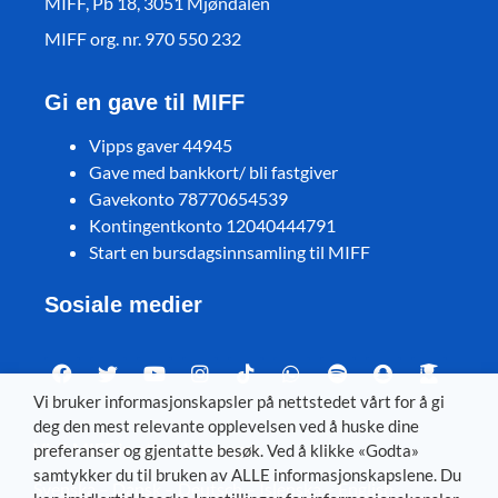
MIFF, Pb 18, 3051 Mjøndalen
MIFF org. nr. 970 550 232
Gi en gave til MIFF
Vipps gaver 44945
Gave med bankkort/ bli fastgiver
Gavekonto 78770654539
Kontingentkonto 12040444791
Start en bursdagsinnsamling til MIFF
Sosiale medier
Vi bruker informasjonskapsler på nettstedet vårt for å gi
deg den mest relevante opplevelsen ved å huske dine
Visit MIFF in other languages
preferanser og gjentatte besøk. Ved å klikke «Godta»
samtykker du til bruken av ALLE informasjonskapslene. Du
Svenska
–
Dansk
–
Deutsch
–
Íslenska
–
English