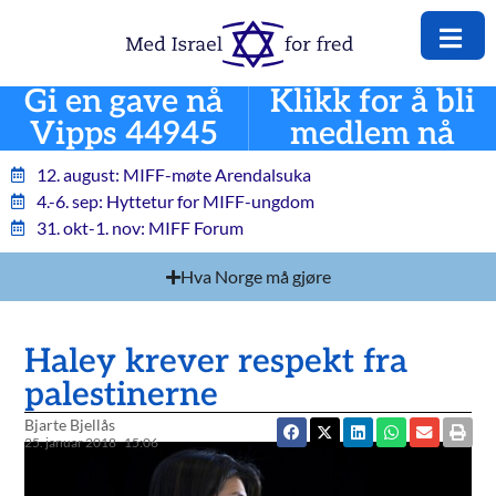
Gi en gave nå
Klikk for å bli
Vipps 44945
medlem nå
12. august: MIFF-møte Arendalsuka
4.-6. sep: Hyttetur for MIFF-ungdom
31. okt-1. nov: MIFF Forum
Hva Norge må gjøre
Haley krever respekt fra
palestinerne
Bjarte Bjellås
25. januar 2018
15:06