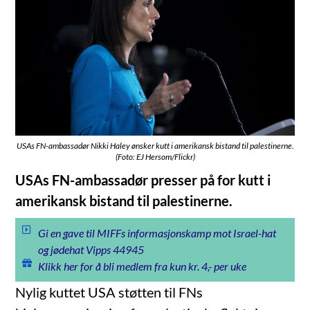
USAs FN-ambassadør Nikki Haley ønsker kutt i amerikansk bistand til palestinerne.
(Foto: EJ Hersom/Flickr)
USAs FN-ambassadør presser på for kutt i
amerikansk bistand til palestinerne.
Gi en gave til MIFFs informasjonskamp mot Israel-hat
og jødehat Vipps 44945
Klikk her for å bli medlem fra kun kr. 4,- per uke
Nylig kuttet USA støtten til FNs