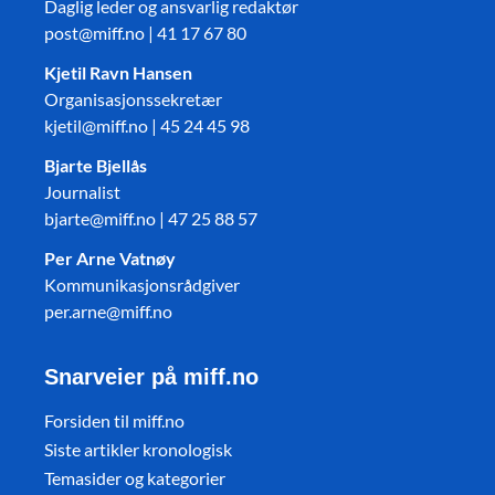
Daglig leder og ansvarlig redaktør
post@miff.no | 41 17 67 80
Kjetil Ravn Hansen
Organisasjonssekretær
kjetil@miff.no | 45 24 45 98
Bjarte Bjellås
Journalist
bjarte@miff.no | 47 25 88 57
Per Arne Vatnøy
Kommunikasjonsrådgiver
per.arne@miff.no
Snarveier på miff.no
Forsiden til miff.no
Siste artikler kronologisk
Temasider og kategorier