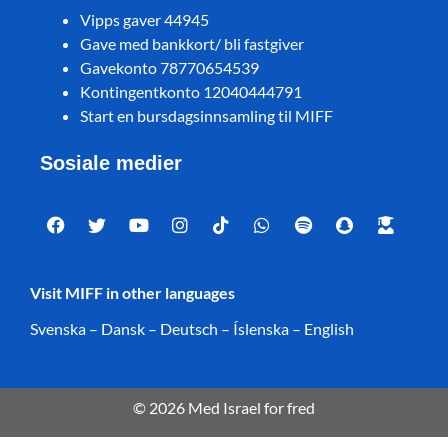
Vipps gaver 44945
Gave med bankkort/ bli fastgiver
Gavekonto 78770654539
Kontingentkonto 12040444791
Start en bursdagsinnsamling til MIFF
Sosiale medier
Visit MIFF in other languages
Svenska
–
Dansk
–
Deutsch
–
Íslenska
–
English
© 2026 Med Israel for fred